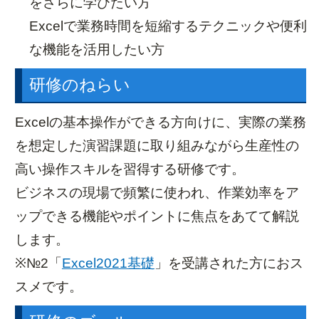
をさらに学びたい方
Excelで業務時間を短縮するテクニックや便利
な機能を活用したい方
研修のねらい
Excelの基本操作ができる方向けに、実際の業務
を想定した演習課題に取り組みながら生産性の
高い操作スキルを習得する研修です。
ビジネスの現場で頻繁に使われ、作業効率をア
ップできる機能やポイントに焦点をあてて解説
受講手続き
よくあるご質問
します。
ガイドブック
メルマガ登録
※№2「
Excel2021基礎
」を受講された方におス
アクセス
スメです。