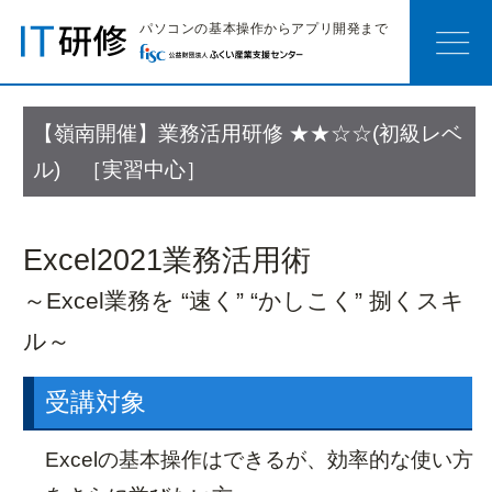
パソコンの基本操作からアプリ開発まで
【嶺南開催】業務活用研修
★★☆☆(初級レベ
嶺北会場研修
ル) ［実習中心］
お知らせ
研修カテゴリー
おすすめ研修
開催研修一覧
会場へのアクセス
Excel2021業務活用術
嶺南会場研修
～Excel業務を “速く” “かしこく” 捌くスキ
お知らせ
研修カテゴリー
ル～
おすすめ研修
開催研修一覧
会場へのアクセス
受講対象
サテライト研修
Excelの基本操作はできるが、効率的な使い方
お知らせ
開催スケジュール
研修カテゴリー
人気コース紹介
研修の目安
研修のポイント