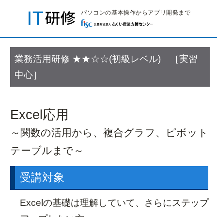
パソコンの基本操作からアプリ開発まで
業務活用研修
★★☆☆(初級レベル) ［実習
嶺北会場研修
中心］
お知らせ
研修カテゴリー
おすすめ研修
開催研修一覧
会場へのアクセス
Excel応用
嶺南会場研修
～関数の活用から、複合グラフ、ピボット
お知らせ
研修カテゴリー
テーブルまで～
おすすめ研修
開催研修一覧
会場へのアクセス
受講対象
サテライト研修
Excelの基礎は理解していて、さらにステップ
お知らせ
開催スケジュール
研修カテゴリー
人気コース紹介
研修の目安
研修のポイント