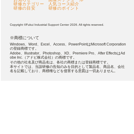
研修カテゴリー
人気コース紹介
研修の目安
研修のポイント
Copyright ©Fukui Industrial Support Center 2026. All rights reserved.
※商標について
Windows、Word、Excel、Access、PowerPointはMicrosoft Corporation
の登録商標です。
Adobe、Illustrator、Photoshop、XD、Premiere Pro、After EffectsはAd
obe Inc.（アドビ株式会社）の商標です。
その他の社名及び商品名は、各社の商標または登録商標です。
本サイトでは、当該研修の告知のみを目的として製品名、商品名、会社
名を記載しており、商標権などを侵害する意図は一切ありません。