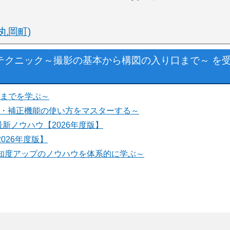
丸岡町)
テクニック～撮影の基本から構図の入り口まで～ を
ルまでを学ぶ～
像生成・補正機能の使い方をマスターする～
新ノウハウ【2026年度版】
2026年度版】
～認知度アップのノウハウを体系的に学ぶ～