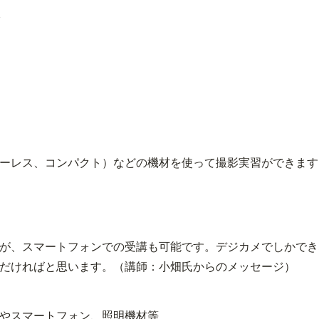
ク
ーレス、コンパクト）などの機材を使って撮影実習ができます
が、スマートフォンでの受講も可能です。デジカメでしかでき
嶺北会場研修
嶺南会場研修
サテライト研修
だければと思います。（講師：小畑氏からのメッセージ）
お知らせ
お知らせ
お知らせ
研修カテゴリー
研修カテゴリー
開催スケジュール
おすすめ研修
おすすめ研修
研修カテゴリー
開催研修一覧
開催研修一覧
人気コース紹介
やスマートフォン、照明機材等