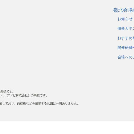
嶺北会場
お知らせ
研修カテ
おすすめ
開催研修
会場への
nの登録商標です。
sはAdobe Inc.（アドビ株式会社）の商標です。
載しており、商標権などを侵害する意図は一切ありません。