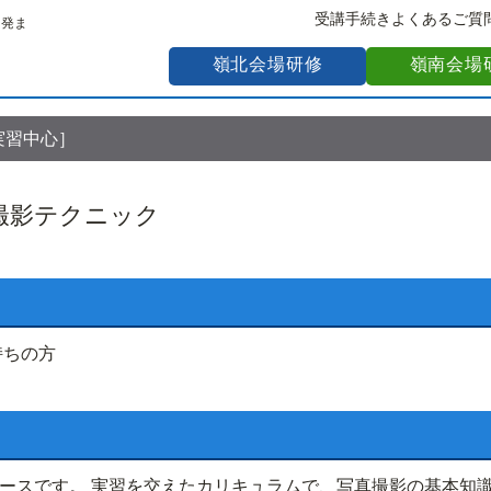
受講手続き
よくあるご質
開発ま
嶺北会場研修
嶺南会場
実習中心］
撮影テクニック
持ちの方
ースです。 実習を交えたカリキュラムで、写真撮影の基本知