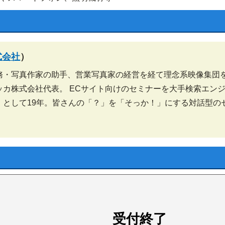
会場へのアクセス
会場へのアクセス
研修の目安
研修のポイント
受講手続き
よくあるご質問
ガイドブック
メルマガ登録
アクセス
式会社
）
務・写真作家の助手、営業写真家の経営を経て理念系映像集団
ッカ株式会社代表。 ECサイト向けのセミナーを大手検索エン
」として19年。皆さんの「？」を「そっか！」にする対話型の
受付終了