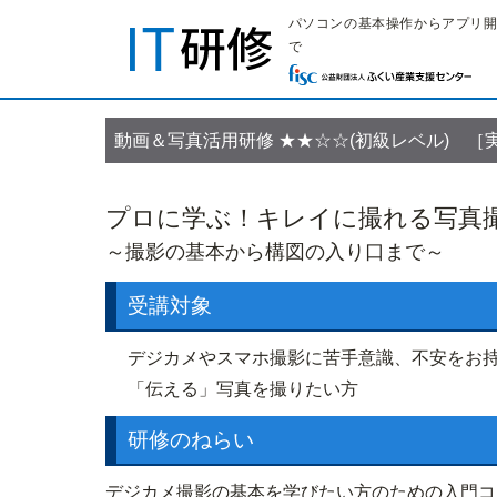
パソコンの基本操作からアプリ
で
動画＆写真活用研修
★★☆☆(初級レベル) ［
プロに学ぶ！キレイに撮れる写真
～撮影の基本から構図の入り口まで～
受講対象
デジカメやスマホ撮影に苦手意識、不安をお
「伝える」写真を撮りたい方
研修のねらい
デジカメ撮影の基本を学びたい方のための入門コ