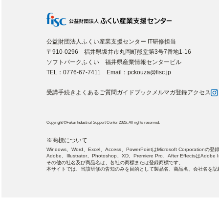
公益財団法人ふくい産業支援センター IT研修担当
〒910-0296 福井県坂井市丸岡町熊堂第3号7番地1-16
ソフトパークふくい 福井県産業情報センタービル
TEL：0776-67-7411 Email：pckouza@fisc.jp
受講手続き
よくあるご質問
ガイドブック
メルマガ登録
アクセス
Copyright ©Fukui Industrial Support Center 2026. All rights reserved.
※商標について
Windows、Word、Excel、Access、PowerPointはMicrosoft Corporatio
Adobe、Illustrator、Photoshop、XD、Premiere Pro、After Effect
その他の社名及び商品名は、各社の商標または登録商標です。
本サイトでは、当該研修の告知のみを目的として製品名、商品名、会社名を記