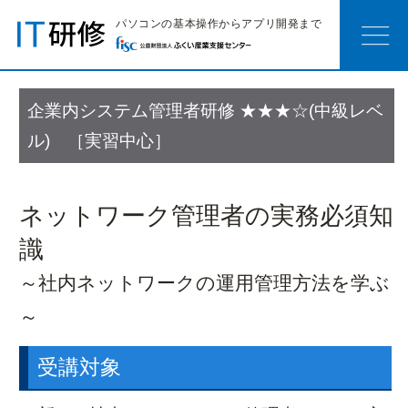
パソコンの基本操作からアプリ開発まで
企業内システム管理者研修
★★★☆(中級レベ
嶺北会場研修
ル) ［実習中心］
お知らせ
研修カテゴリー
おすすめ研修
開催研修一覧
会場へのアクセス
ネットワーク管理者の実務必須知
嶺南会場研修
識
お知らせ
研修カテゴリー
～社内ネットワークの運用管理方法を学ぶ
おすすめ研修
開催研修一覧
会場へのアクセス
～
サテライト研修
受講対象
お知らせ
開催スケジュール
研修カテゴリー
人気コース紹介
研修の目安
研修のポイント