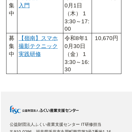
集
入門
0月1日
中
（木） 1
3:30～17:
00
募
【嶺南】スマホ
令和8年1
10,670円
集
撮影テクニック
0月30日
中
実践研修
（金） 1
3:30～16:
30
公益財団法人ふくい産業支援センター IT研修担当
〒910-0296 福井県坂井市丸岡町熊堂第3号7番地1-16