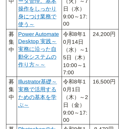
中
ータ管理。基本
（火）～7
操作をしっかり
日（水）
身につけ業務で
9:00～17:
00
使う～
募
Power Automate
令和8年1
24,200円
Desktop 実践～
集
0月14日
実務に沿った自
中
（水）～1
動化システムの
5日（木）
作り方～～
10:00～1
7:00
募
Illustrator基礎～
令和8年1
16,500円
集
実務で活用する
0月1日
受講手続き
よくあるご質問
中
ための基本を学
（木）～2
ガイドブック
メルマガ登録
ぶ～
日（金）
9:00～17:
アクセス
00