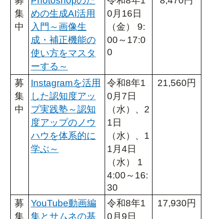
募
Photoshopのた
令和8年1
8,470円
集
めの生成AI活用
0月16日
中
入門～画像生
（金） 9:
成・補正機能の
00～17:0
0
使い方をマスタ
ーする～
募
Instagramを活用
令和8年1
21,560円
集
した認知度アッ
0月7日
中
プ実践塾～認知
（水）、2
度アップのノウ
1日
ハウを体系的に
（水）、1
学ぶ～
1月4日
（水） 1
4:00～16:
30
募
YouTube動画編
令和8年1
17,930円
集
集とサムネの基
0月9日