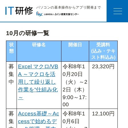
パソコンの基本操作からアプリ開発まで
10月の研修一覧
嶺北会場研修
状
研修名
開催日
受講料
お知らせ
研修カテゴリー
態
(込み・テキ
おすすめ研修
開催研修一覧
スト料込み)
会場へのアクセス
募
Excel マクロ/VB
令和8年1
23,320円
嶺南会場研修
集
A ～マクロを活
0月20日
中
用して繰り返し
（火）～2
お知らせ
研修カテゴリー
おすすめ研修
開催研修一覧
作業を“仕組み化
2日（木）
会場へのアクセス
～
9:00～17:
00
サテライト研修
募
Access基礎～Ac
令和8年1
12,100円
お知らせ
開催スケジュール
集
cessで始めるデ
0月6日
研修カテゴリー
人気コース紹介
研修の目安
研修のポイント