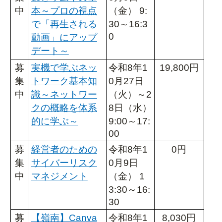
中
本～プロの視点
（金） 9:
で「再生される
30～16:3
0
動画」にアップ
デート～
募
実機で学ぶネッ
令和8年1
19,800円
集
トワーク基本知
0月27日
中
識～ネットワー
（火）～2
クの概略を体系
8日（水）
的に学ぶ～
9:00～17:
00
募
経営者のための
令和8年1
0円
集
サイバーリスク
0月9日
中
マネジメント
（金） 1
3:30～16:
30
募
【嶺南】Canva
令和8年1
8,030円