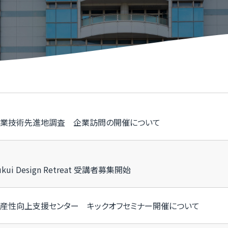
けこみ寺
Xスクール
究開発リンク集
X事例集
P
福
いDX推進宣言企業」登録企業・団体のご紹介
ふ
メディアサポートセンター
ふ
県］ふくいデジタル導入チャレンジ補助金
［
業技術先進地調査 企業訪問の開催について
oT推進ラボ
ふ
ukui Design Retreat 受講者募集開始
産性向上支援センター キックオフセミナー開催について