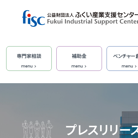
専門家相談
補助金
ベンチャー
menu
menu
menu
デザイン・商品開発
ベンチャー創出
取引拡大
補助金
専門家相談
技術開発
研修
オープ
総合相
集客力
ふくい
「階層別
商談会
デザイ
IT研修
FOIP・
専門家
ふくい
福井ベ
オーダ
デザイ
受託研
無料I
プレスリリー
IT・DX
DX専
【参考
IT起
学びな
ふくいク
ふくい
伴走型