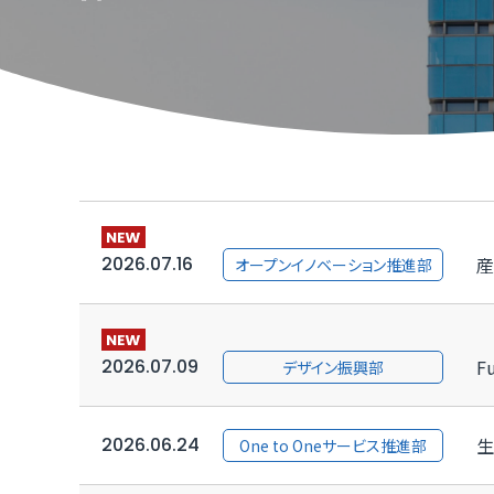
TOP
TOP
TOP
TOP
TOP
TOP
TOP
取引か
ふくいD
技術研
ふくいD
「ふく
TOP
マルチ
［福井
2026.07.16
産
オープンイノベーション推進部
福井県I
2026.07.09
F
デザイン振興部
2026.06.24
生
One to Oneサービス推進部