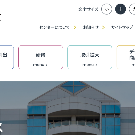
文字サイズ
小
中
センターについて
お知らせ
サイトマップ
デ
創出
研修
取引拡大
商
menu
menu
m
ンイノベーション推進部賛助会員、
談窓口
アップに向けた課題解決応援事業助成金
ベンチャー創出プロジェクト
」・「職種別／業種別」研修（中産大）
、展示会出展等の支援
ンプロデュース事業
福
ふ
ベ
IT
食
ク
技
ふ
JAGI通信【メルマガ】
の派遣
創業活性化事業（成長支援）助成金
ンチャーピッチ
ーメイド研修
ン研修
究
T相談窓口
無
過
ふ
も
デ
技
D
ス
オ
門家派遣事業
】市町の融資・支援制度
業家向け事務所等の貸出
おし支援
リエイティブホーム Cream（クリーム）
オープンイノベーション推進機構
DXプロジェクト支援事業［実行支援］
企
［
成
伴
Bu