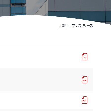
R TIMESによるニュースリリース支援
井県IT関連企業リスト
くいソフトウェアコンペティション
TOP
プレスリリース
くいデジタル推進アライアンス（FDAA）
福井県］ふくいDX加速化補助金
くいDXスクール（令和７年度で終了しました）