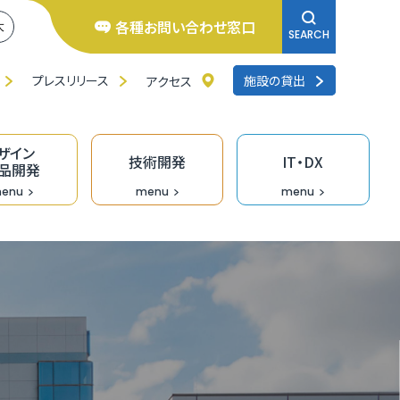
各種お問い合わせ窓口
大
SEARCH
プレスリリース
施設の貸出
アクセス
ザイン
技術開発
IT・DX
品開発
enu
menu
menu
井県よろず支援拠点
くいの逸品創造ファンド事業
ンチャー相談窓口
研修
品バイヤーのための「福食市」
リエイターバンク
術開発の支援事業
くいDXオープンラボ
料IT相談窓口
去の採択者一覧
くい創業活性化事業（成長支援）助成金
のづくり企業の生産性向上支援
ザイン情報提供
術情報誌「テクノふくい」
X専門家派遣事業
ンデマンド型リスキリング促進支援（Udemy
業診断・コンサルティング
福井県］ＵＩターン創業補助金
長産業分野の開発・売込支援事業
走型ＤＸ戦略策定支援事業［戦略策定］
siness）