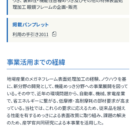
っき、 装飾性・機能性各種めっき及びその他の特殊表面処
理加工 眼鏡フレームの企画・販売
掲載パンプレット
利用の手引き2011
事業活用までの経緯
地場産業のメガネフレーム表面処理加工の経験、ノウハウを基
に、新分野の開発として、機能めっき分野への事業展開を図って
いる。その中で、近年の環境問題から、自動車、機械、家電産業
で、省エネルギーに繋がる、低摩擦･高耐摩耗の部材要求が高ま
っている。当社では、これらの要求に応えるため、従来品を越え
る性能を有するめっきによる表面改質に取り組み、課題の解決
のため、産学官共同研究による本事業を活用した。