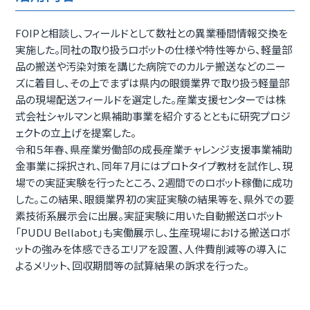
FOIPと相談し、フィールドとして数社との異業種間情報交換を
実施した。同社の取り扱うロボットの仕様や特性等から、軽量部
品の搬送や汚染対策を講じた病院でのカルテ搬送などのニー
ズに着目し、その上でまずは県内の眼鏡業界で取り扱う軽量部
品の現場配送フィールドを選定した。産業支援センターでは株
式会社シャルマンと県補助事業を紹介するとともに研究プロジ
ェクトの立上げを提案した。
令和５年春、県産業労働部の成長産業チャレンジ支援事業補助
金事業に採択され、同年７月にはプロトタイプ教材を試作し、現
場での実証実験を行ったところ、２週間でのロボット稼働に成功
した。この結果、眼鏡業界初の実証実験の結果等を、県外での要
素技術系展示会に出展。実証実験に用いた自動搬送ロボット
「PUDU Bellabot」も実働展示し、生産現場における搬送ロボ
ットの強みを体感できるエリアを設置、人件費削減等の導入に
よるメリット、回収期間等の試算結果の訴求を行った。