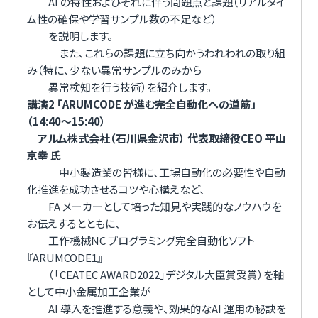
AI の特性およびそれに伴う問題点と課題（リアルタイ
ム性の確保や学習サンプル数の不足など）
を説明します。
また、これらの課題に立ち向かうわれわれの取り組
み（特に、少ない異常サンプルのみから
異常検知を行う技術）を紹介します。
講演2 「ARUMCODE が進む完全自動化への道筋」
（14:40～15:40）
アルム株式会社（石川県金沢市） 代表取締役CEO 平山
京幸 氏
中小製造業の皆様に、工場自動化の必要性や自動
化推進を成功させるコツや心構えなど、
FA メーカーとして培った知見や実践的なノウハウを
お伝えするとともに、
工作機械NC プログラミング完全自動化ソフト
『ARUMCODE1』
（「CEATEC AWARD2022」デジタル大臣賞受賞）を軸
として中小金属加工企業が
AI 導入を推進する意義や、効果的なAI 運用の秘訣を