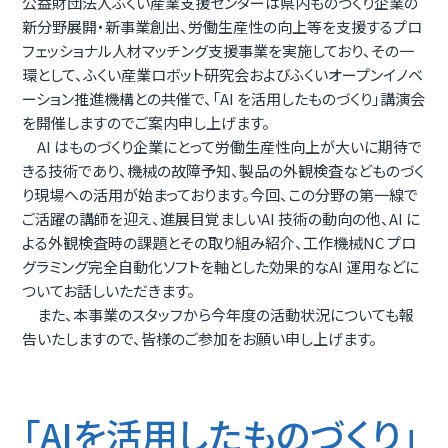
公益財団法人ふくい産業支援センターは県内ものづくり企業の
新分野展開・新事業創出、労働生産性の向上等を支援するプロ
フェッショナル人材マッチング支援事業を実施しており、その一
環として、ふくい産業ロボット研究会およびふくいオープンイノベ
ーション推進機構との共催で、「AI を活用したものづくり」講演会
を開催しますのでご案内申し上げます。
AI はものづくり企業にとって労働生産性向上が大いに期待で
きる技術であり、機械の故障予知、製品の外観検査などものづく
り現場への活用が始まっております。今回、この分野の第一線で
ご活躍の講師を迎え、進展目覚ましいAI 技術の動向の他、AI に
よる外観検査時の課題とその取り組み紹介、工作機械NC プロ
グラミング完全自動化ソフトを軸とした効果的なAI 運用などに
ついてお話しいただきます。
また、本事業のスタッフから今年度の活動状況についても報
告いたしますので、皆様のご参加をお願い申し上げます。
「AIを活用したものづくり」