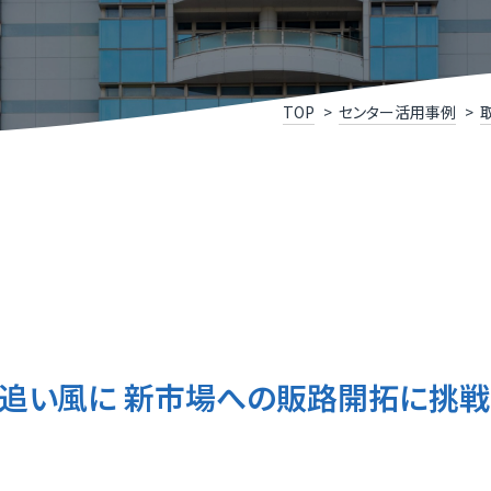
けこみ寺
Xスクール
究開発リンク集
X事例集
P
福
いDX推進宣言企業」登録企業・団体のご紹介
ふ
TOP
センター活用事例
メディアサポートセンター
ふ
県］ふくいデジタル導入チャレンジ補助金
［
oT推進ラボ
ふ
を追い風に 新市場への販路開拓に挑戦