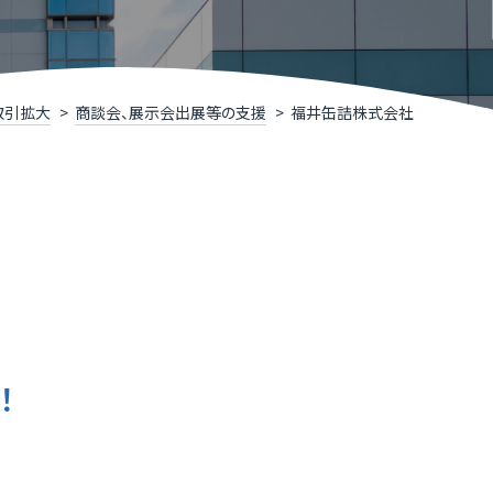
R TIMESによるニュースリリース支援
井県IT関連企業リスト
くいソフトウェアコンペティション
取引拡大
商談会、展示会出展等の支援
福井缶詰株式会社
くいデジタル推進アライアンス（FDAA）
福井県］ふくいDX加速化補助金
くいDXスクール（令和７年度で終了しました）
！