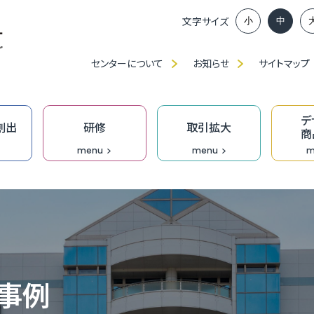
文字サイズ
小
中
センターについて
お知らせ
サイトマップ
デ
創出
研修
取引拡大
商
menu
menu
m
ンイノベーション推進部賛助会員、
談窓口
アップに向けた課題解決応援事業助成金
ベンチャー創出プロジェクト
」・「職種別／業種別」研修（中産大）
、展示会出展等の支援
ンプロデュース事業
福
ふ
ベ
IT
食
ク
技
ふ
JAGI通信【メルマガ】
の派遣
創業活性化事業（成長支援）助成金
ンチャーピッチ
ーメイド研修
ン研修
究
T相談窓口
無
過
ふ
も
デ
技
D
事例
オ
門家派遣事業
】市町の融資・支援制度
業家向け事務所等の貸出
おし支援
リエイティブホーム Cream（クリーム）
オープンイノベーション推進機構
DXプロジェクト支援事業［実行支援］
企
［
成
伴
Bu