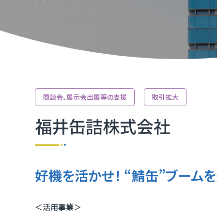
TOP
TOP
TOP
TOP
TOP
TOP
TOP
取引か
ふくいD
技術研
ふくいD
「ふく
TOP
マルチ
商談会、展示会出展等の支援
取引拡大
［福井
福井缶詰株式会社
福井県I
好機を活かせ！ “鯖缶”ブーム
＜活用事業＞