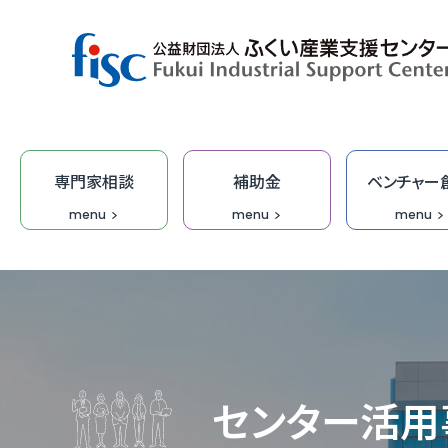
専門家相談
補助金
ベンチャー
menu
menu
menu
デザイン・商品開発
ベンチャー創出
取引拡大
補助金
専門家相談
技術開発
研修
オープ
総合相
集客力
ふくい
「階層別
商談会
デザイ
IT研修
FOIP・
専門家
ふくい
福井ベ
オーダ
デザイ
受託研
無料I
センター活用
IT・DX
DX専
【参考
IT起
学びな
ふくいク
ふくい
伴走型