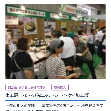
商談会、展示会出展等の支援
取引拡大
米工房ほ・た・る（㈲エッチ・ジェイ・ケイ加工部）
〜美山地区の美味しい農産物を広く伝えたい〜 地元野菜を使