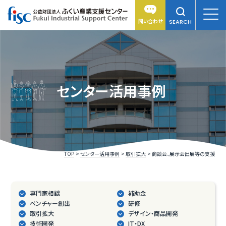
問い合わせ
SEARCH
センター活用事例
TOP
センター活用事例
取引拡大
商談会、展示会出展等の支援
専門家相談
補助金
ベンチャー創出
研修
取引拡大
デザイン・商品開発
技術開発
IT・DX