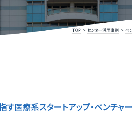
けこみ寺
Xスクール
究開発リンク集
X事例集
P
福
いDX推進宣言企業」登録企業・団体のご紹介
ふ
TOP
センター活用事例
ベ
メディアサポートセンター
ふ
県］ふくいデジタル導入チャレンジ補助金
［
oT推進ラボ
ふ
指す医療系スタートアップ・ベンチャ