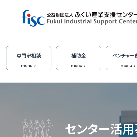
専門家相談
補助金
ベンチャー
menu
menu
menu
デザイン・商品開発
ベンチャー創出
取引拡大
補助金
専門家相談
技術開発
研修
オープ
総合相
集客力
ふくい
「階層別
商談会
デザイ
IT研修
FOIP・
専門家
ふくい
福井ベ
オーダ
デザイ
受託研
無料I
センター活用
IT・DX
DX専
【参考
IT起
学びな
ふくいク
ふくい
伴走型