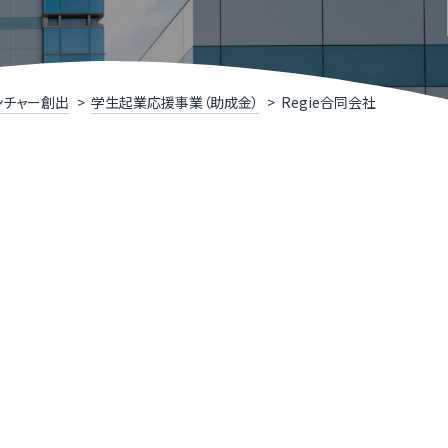
R TIMESによるニュースリリース支援
井県IT関連企業リスト
くいソフトウェアコンペティション
ンチャー創出
学⽣起業応援事業（助成⾦）
Regie合同会社
くいデジタル推進アライアンス（FDAA）
福井県］ふくいDX加速化補助金
くいDXスクール（令和７年度で終了しました）
ー