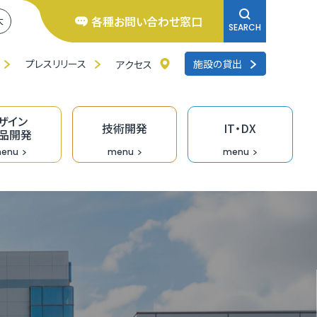
各種お問い合わせ窓口
大
SEARCH
プレスリリース
施設の貸出
アクセス
ザイン
技術開発
IT・DX
品開発
enu
menu
menu
井県よろず支援拠点
くいの逸品創造ファンド事業
ンチャー相談窓口
研修
品バイヤーのための「福食市」
リエイターバンク
術開発の支援事業
くいDXオープンラボ
料IT相談窓口
去の採択者一覧
くい創業活性化事業（成長支援）助成金
のづくり企業の生産性向上支援
ザイン情報提供
術情報誌「テクノふくい」
X専門家派遣事業
ンデマンド型リスキリング促進支援（Udemy
業診断・コンサルティング
福井県］ＵＩターン創業補助金
長産業分野の開発・売込支援事業
走型ＤＸ戦略策定支援事業［戦略策定］
siness）