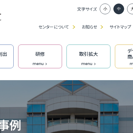
文字サイズ
小
中
センターについて
お知らせ
サイトマップ
デ
創出
研修
取引拡大
商
menu
menu
m
ンイノベーション推進部賛助会員、
談窓口
アップに向けた課題解決応援事業助成金
ベンチャー創出プロジェクト
」・「職種別／業種別」研修（中産大）
、展示会出展等の支援
ンプロデュース事業
福
ふ
ベ
IT
食
ク
技
ふ
JAGI通信【メルマガ】
の派遣
創業活性化事業（成長支援）助成金
ンチャーピッチ
ーメイド研修
ン研修
究
T相談窓口
無
過
ふ
も
デ
技
D
事例
オ
門家派遣事業
】市町の融資・支援制度
業家向け事務所等の貸出
おし支援
リエイティブホーム Cream（クリーム）
オープンイノベーション推進機構
DXプロジェクト支援事業［実行支援］
企
［
成
伴
Bu