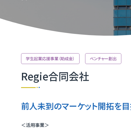
TOP
TOP
TOP
TOP
TOP
TOP
TOP
取引か
ふくいD
技術研
ふくいD
「ふく
TOP
マルチ
学⽣起業応援事業（助成⾦）
ベンチャー創出
［福井
Regie合同会社
福井県I
前人未到のマーケット開拓を目
＜活用事業＞