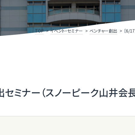
けこみ寺
Xスクール
究開発リンク集
X事例集
P
福
いDX推進宣言企業」登録企業・団体のご紹介
ふ
TOP
イベント・セミナー
ベンチャー創出
［6/
メディアサポートセンター
ふ
県］ふくいデジタル導入チャレンジ補助金
［
oT推進ラボ
ふ
ー創出セミナー（スノーピーク山井会