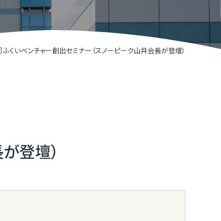
R TIMESによるニュースリリース支援
井県IT関連企業リスト
くいソフトウェアコンペティション
17］ふくいベンチャー創出セミナー（スノーピーク山井会長が登壇）
くいデジタル推進アライアンス（FDAA）
福井県］ふくいDX加速化補助金
くいDXスクール（令和７年度で終了しました）
長が登壇）