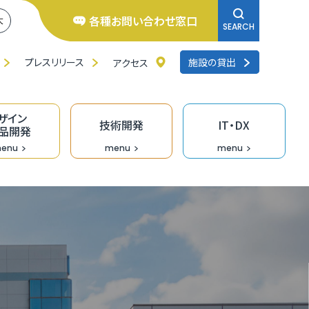
各種お問い合わせ窓口
大
SEARCH
プレスリリース
施設の貸出
アクセス
ザイン
技術開発
IT・DX
品開発
enu
menu
menu
井県よろず支援拠点
くいの逸品創造ファンド事業
ンチャー相談窓口
研修
品バイヤーのための「福食市」
リエイターバンク
術開発の支援事業
くいDXオープンラボ
料IT相談窓口
去の採択者一覧
くい創業活性化事業（成長支援）助成金
のづくり企業の生産性向上支援
ザイン情報提供
術情報誌「テクノふくい」
X専門家派遣事業
ンデマンド型リスキリング促進支援（Udemy
業診断・コンサルティング
福井県］ＵＩターン創業補助金
長産業分野の開発・売込支援事業
走型ＤＸ戦略策定支援事業［戦略策定］
siness）