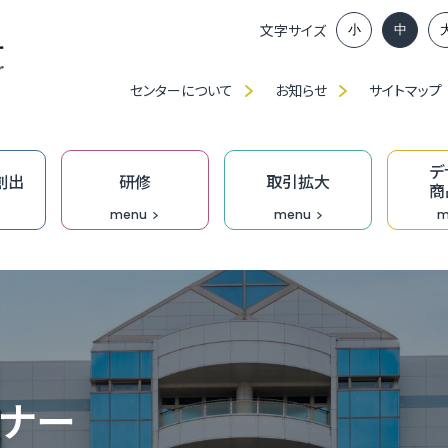
文字サイズ
小
中
センターについて
お知らせ
サイトマップ
デ
創出
研修
取引拡大
商
menu
menu
m
ンイノベーション推進部賛助会員、
談窓口
アップに向けた課題解決応援事業助成金
ベンチャー創出プロジェクト
」・「職種別／業種別」研修（中産大）
、展示会出展等の支援
ンプロデュース事業
福
ふ
ベ
IT
食
ク
技
ふ
JAGI通信【メルマガ】
の派遣
創業活性化事業（成長支援）助成金
ンチャーピッチ
ーメイド研修
ン研修
究
T相談窓口
無
過
ふ
も
デ
技
D
ミナー
オ
門家派遣事業
】市町の融資・支援制度
業家向け事務所等の貸出
おし支援
リエイティブホーム Cream（クリーム）
オープンイノベーション推進機構
DXプロジェクト支援事業［実行支援］
企
［
成
伴
Bu