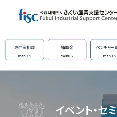
専門家相談
補助金
ベンチャー
menu
menu
menu
デザイン・商品開発
ベンチャー創出
取引拡大
補助金
専門家相談
技術開発
研修
オープ
総合相
集客力
ふくい
「階層別
商談会
デザイ
IT研修
FOIP・
専門家
ふくい
福井ベ
オーダ
デザイ
受託研
無料I
イベント・セ
IT・DX
DX専
【参考
IT起
学びな
ふくいク
ふくい
伴走型