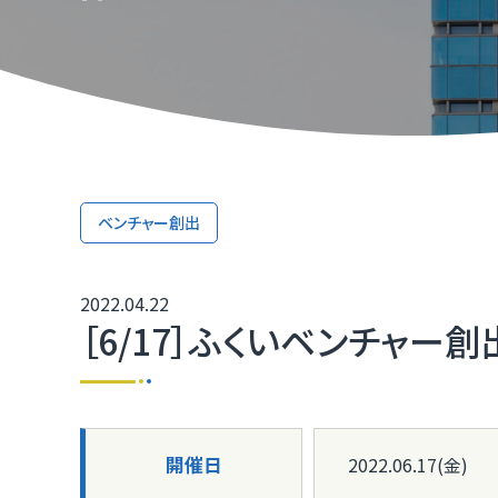
TOP
TOP
TOP
TOP
TOP
TOP
TOP
取引か
ふくいD
技術研
ふくいD
「ふく
TOP
マルチ
ベンチャー創出
［福井
2022.04.22
福井県I
［6/17］ふくいベンチャ
開催日
2022.06.17(金)