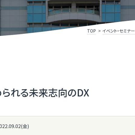
けこみ寺
Xスクール
究開発リンク集
X事例集
P
福
いDX推進宣言企業」登録企業・団体のご紹介
ふ
TOP
イベント・セミナー
メディアサポートセンター
ふ
県］ふくいデジタル導入チャレンジ補助金
［
oT推進ラボ
ふ
められる未来志向のDX
022.09.02(金)