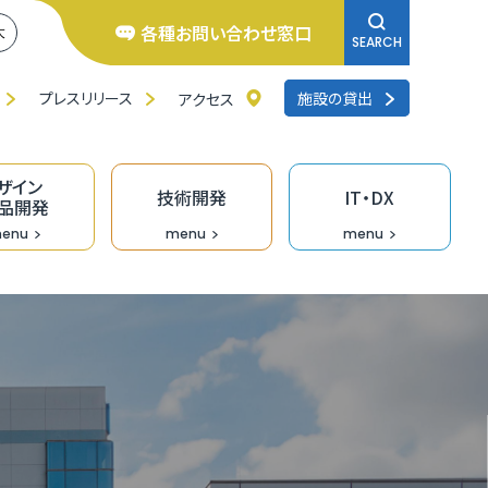
各種お問い合わせ窓口
大
SEARCH
プレスリリース
施設の貸出
アクセス
ザイン
技術開発
IT・DX
品開発
enu
menu
menu
井県よろず支援拠点
くいの逸品創造ファンド事業
ンチャー相談窓口
研修
品バイヤーのための「福食市」
リエイターバンク
術開発の支援事業
くいDXオープンラボ
料IT相談窓口
去の採択者一覧
くい創業活性化事業（成長支援）助成金
のづくり企業の生産性向上支援
ザイン情報提供
術情報誌「テクノふくい」
X専門家派遣事業
ンデマンド型リスキリング促進支援（Udemy
業診断・コンサルティング
福井県］ＵＩターン創業補助金
長産業分野の開発・売込支援事業
走型ＤＸ戦略策定支援事業［戦略策定］
siness）