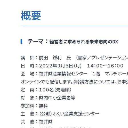
概要
テーマ ：
経営者に求められる未来志向のDX
講 師 ：
前田 鎌利 氏 （書家／プレゼンテーション
日 時 ： ２０２２年９月５日（月） １４：００～１６：００
会 場 ： 福井県産業情報センター １階 マルチホー
オンラインでも配信します。（聴講方法については、お申
定 員 ： １００名（先着順）
対 象 ： 県内中小企業者等
参加料 ： 無料
主 催 ： （公財）ふくい産業支援センター
共 催 ： 福井県