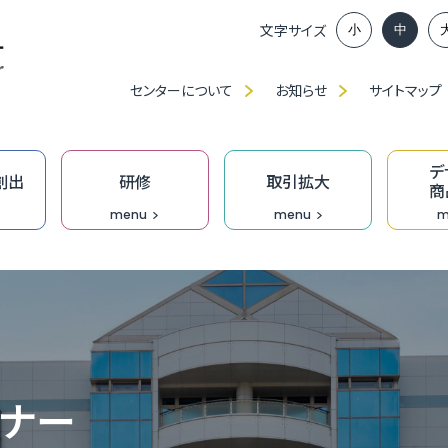
文字サイズ
小
中
センターについて
お知らせ
サイトマップ
デ
創出
研修
取引拡大
商
menu
menu
m
ンイノベーション推進部賛助会員、
談窓口
アップに向けた課題解決応援事業助成金
ベンチャー創出プロジェクト
」・「職種別／業種別」研修（中産大）
、展示会出展等の支援
ンプロデュース事業
福
ふ
ベ
IT
食
ク
技
ふ
JAGI通信【メルマガ】
の派遣
創業活性化事業（成長支援）助成金
ンチャーピッチ
ーメイド研修
ン研修
究
T相談窓口
無
過
ふ
も
デ
技
D
ミナー
オ
門家派遣事業
】市町の融資・支援制度
業家向け事務所等の貸出
おし支援
リエイティブホーム Cream（クリーム）
オープンイノベーション推進機構
DXプロジェクト支援事業［実行支援］
企
［
成
伴
Bu