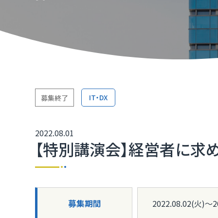
TOP
TOP
TOP
TOP
TOP
TOP
TOP
取引か
ふくいD
技術研
ふくいD
「ふく
TOP
マルチ
IT・DX
募集終了
［福井
2022.08.01
福井県I
【特別講演会】経営者に求
募集期間
2022.08.02(火)〜2