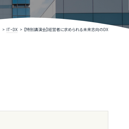
R TIMESによるニュースリリース支援
井県IT関連企業リスト
くいソフトウェアコンペティション
IT・DX
【特別講演会】経営者に求められる未来志向のDX
くいデジタル推進アライアンス（FDAA）
福井県］ふくいDX加速化補助金
くいDXスクール（令和７年度で終了しました）