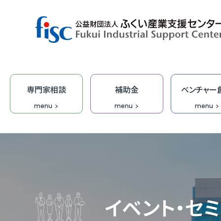
専門家相談
補助金
ベンチャー
menu
menu
menu
デザイン・商品開発
ベンチャー創出
取引拡大
補助金
専門家相談
技術開発
研修
オープ
総合相
集客力
ふくい
「階層別
商談会
デザイ
IT研修
FOIP・
専門家
ふくい
福井ベ
オーダ
デザイ
受託研
無料I
イベント・セ
IT・DX
DX専
【参考
IT起
学びな
ふくいク
ふくい
伴走型