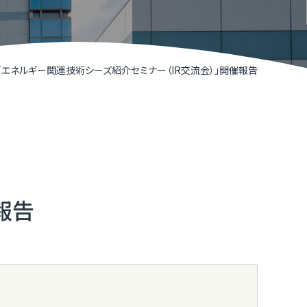
R TIMESによるニュースリリース支援
井県IT関連企業リスト
くいソフトウェアコンペティション
「エネルギー関連技術シーズ紹介セミナー（IR交流会）」開催報告
くいデジタル推進アライアンス（FDAA）
福井県］ふくいDX加速化補助金
くいDXスクール（令和７年度で終了しました）
報告