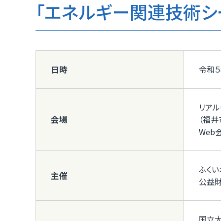
「エネルギー関連技術シー
令和５
日時
リア
会場
（福井
Web
ふくい
主催
公益
国立