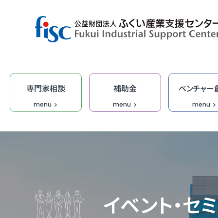
専門家相談
補助金
ベンチャー
menu
menu
menu
デザイン・商品開発
ベンチャー創出
取引拡大
補助金
専門家相談
技術開発
研修
オープ
総合相
集客力
ふくい
「階層別
商談会
デザイ
IT研修
FOIP・
専門家
ふくい
福井ベ
オーダ
デザイ
受託研
無料I
イベント・セ
IT・DX
DX専
【参考
IT起
学びな
ふくいク
ふくい
伴走型