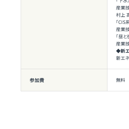
「下水
産業技
村上 
「CI
産業技
「昼と
産業
◆新エ
新エ
無料
参加費