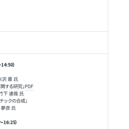
4:50）
 晋 氏
関する研究」
PDF
 達哉 氏
チックの合成」
彦 氏
6:25）