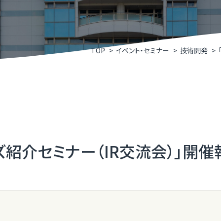
けこみ寺
Xスクール
究開発リンク集
X事例集
P
福
いDX推進宣言企業」登録企業・団体のご紹介
ふ
TOP
イベント・セミナー
技術開発
メディアサポートセンター
ふ
県］ふくいデジタル導入チャレンジ補助金
［
oT推進ラボ
ふ
紹介セミナー（IR交流会）」開催