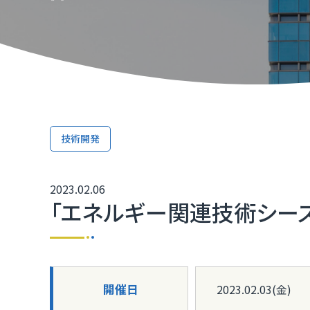
TOP
TOP
TOP
TOP
TOP
TOP
TOP
取引か
ふくいD
技術研
ふくいD
「ふく
TOP
マルチ
技術開発
［福井
2023.02.06
福井県I
「エネルギー関連技術シーズ
開催日
2023.02.03(金)