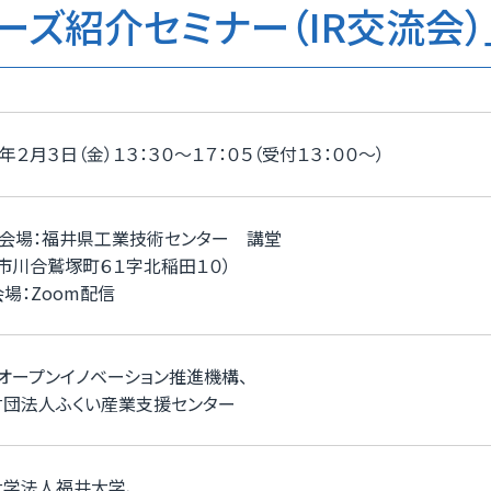
ズ紹介セミナー（IR交流会）
年２月３日（金）１３：３０～１７：０５（受付１３：００～）
ル会場：福井県工業技術センター 講堂
市川合鷲塚町６１字北稲田１０）
会場：Zoom配信
オープンイノベーション推進機構、
財団法人ふくい産業支援センター
大学法人福井大学、