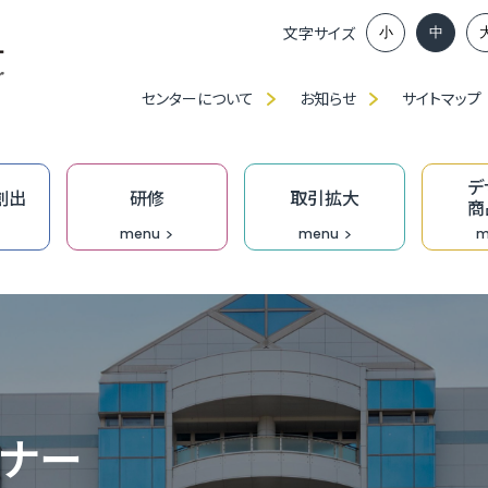
文字サイズ
小
中
センターについて
お知らせ
サイトマップ
デ
創出
研修
取引拡大
商
menu
menu
m
ンイノベーション推進部賛助会員、
談窓口
アップに向けた課題解決応援事業助成金
ベンチャー創出プロジェクト
」・「職種別／業種別」研修（中産大）
、展示会出展等の支援
ンプロデュース事業
福
ふ
ベ
IT
食
ク
技
ふ
JAGI通信【メルマガ】
の派遣
創業活性化事業（成長支援）助成金
ンチャーピッチ
ーメイド研修
ン研修
究
T相談窓口
無
過
ふ
も
デ
技
D
ミナー
オ
門家派遣事業
】市町の融資・支援制度
業家向け事務所等の貸出
おし支援
リエイティブホーム Cream（クリーム）
オープンイノベーション推進機構
DXプロジェクト支援事業［実行支援］
企
［
成
伴
Bu