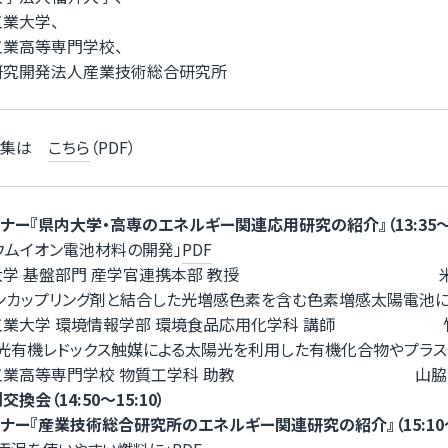
業大学、
工業高等専門学校、
研究開発法人産業技術総合研究所
ズ集は
こちら
（PDF）
ナー『県内大学・高専のエネルギー関連応用研究の紹介』（13:35～1
ウムイオン電池材料の開発」
PDF
大学 基盤部門 産学官連携本部 教授 米沢
ンカップリング剤と結合した光増感色素を含む色素増感太陽電池に
工業大学 環境情報学部 環境食品応用化学科 講師 竹下
光有機レドックス触媒による太陽光を利用した有機化合物やプラス
工業高等専門学校 物質工学科 助教 山脇 夢
換会（14:50～15:10）
ナー『産業技術総合研究所のエネルギー関連研究の紹介』（15:10～1