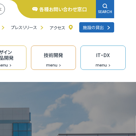
各種お問い合わせ窓口
大
SEARCH
プレスリリース
施設の貸出
アクセス
ザイン
技術開発
IT・DX
品開発
enu
menu
menu
井県よろず支援拠点
くいの逸品創造ファンド事業
ンチャー相談窓口
研修
品バイヤーのための「福食市」
リエイターバンク
術開発の支援事業
くいDXオープンラボ
料IT相談窓口
去の採択者一覧
くい創業活性化事業（成長支援）助成金
のづくり企業の生産性向上支援
ザイン情報提供
術情報誌「テクノふくい」
X専門家派遣事業
ンデマンド型リスキリング促進支援（Udemy
業診断・コンサルティング
福井県］ＵＩターン創業補助金
長産業分野の開発・売込支援事業
走型ＤＸ戦略策定支援事業［戦略策定］
siness）