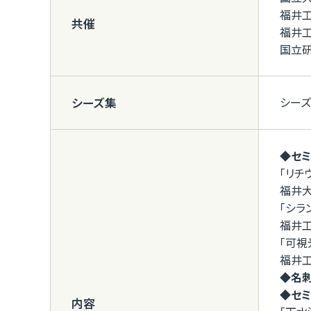
福井工
共催
福井
国立
シー
シーズ集
◆セミ
「リチ
福井
「シラ
福井
「可視
福井
◆名刺交
◆セミ
内容