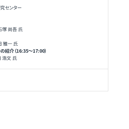
研究センター
塚 尚吾 氏
雅一 氏
介（16:35～17:00）
浩文 氏