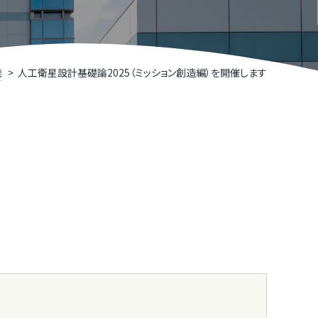
R TIMESによるニュースリリース支援
井県IT関連企業リスト
くいソフトウェアコンペティション
発
人工衛星設計基礎論2025（ミッション創造編）を開催します
くいデジタル推進アライアンス（FDAA）
福井県］ふくいDX加速化補助金
くいDXスクール（令和７年度で終了しました）