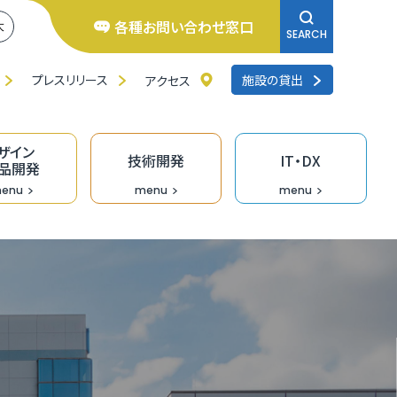
各種お問い合わせ窓口
大
SEARCH
プレスリリース
施設の貸出
アクセス
ザイン
技術開発
IT・DX
品開発
enu
menu
menu
井県よろず支援拠点
くいの逸品創造ファンド事業
ンチャー相談窓口
研修
品バイヤーのための「福食市」
リエイターバンク
術開発の支援事業
くいDXオープンラボ
料IT相談窓口
去の採択者一覧
くい創業活性化事業（成長支援）助成金
のづくり企業の生産性向上支援
ザイン情報提供
術情報誌「テクノふくい」
X専門家派遣事業
ンデマンド型リスキリング促進支援（Udemy
業診断・コンサルティング
福井県］ＵＩターン創業補助金
長産業分野の開発・売込支援事業
走型ＤＸ戦略策定支援事業［戦略策定］
siness）