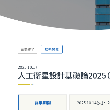
TOP
TOP
TOP
TOP
TOP
TOP
TOP
取引か
ふくいD
技術研
ふくいD
「ふく
TOP
マルチ
技術開発
募集終了
［福井
2025.10.17
福井県I
人工衛星設計基礎論2025
募集期間
2025.10.14(火)〜2