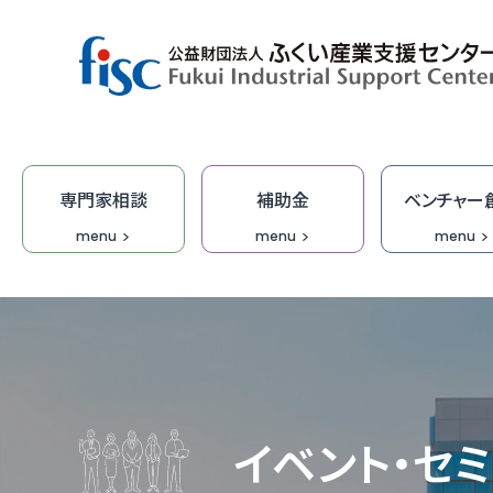
専門家相談
補助金
ベンチャー
menu
menu
menu
デザイン・商品開発
ベンチャー創出
取引拡大
補助金
専門家相談
技術開発
研修
オープ
総合相
集客力
ふくい
「階層別
商談会
デザイ
IT研修
FOIP・
専門家
ふくい
福井ベ
オーダ
デザイ
受託研
無料I
イベント・セ
IT・DX
DX専
【参考
IT起
学びな
ふくいク
ふくい
伴走型