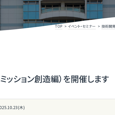
けこみ寺
Xスクール
究開発リンク集
X事例集
P
福
いDX推進宣言企業」登録企業・団体のご紹介
ふ
TOP
イベント・セミナー
技術開
メディアサポートセンター
ふ
県］ふくいデジタル導入チャレンジ補助金
［
oT推進ラボ
ふ
（ミッション創造編）を開催します
025.10.23(木)