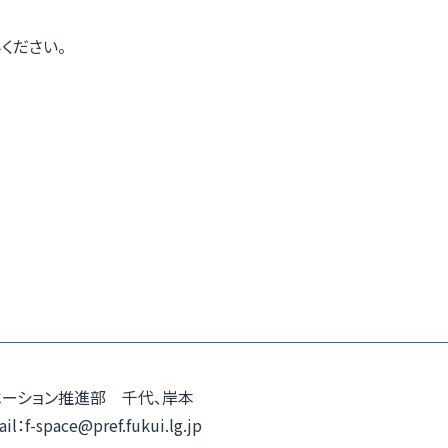
ください。
ーション推進部 千代、岸本
f-space@pref.fukui.lg.jp