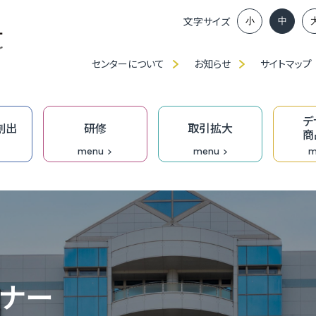
文字サイズ
小
中
センターについて
お知らせ
サイトマップ
デ
創出
研修
取引拡大
商
menu
menu
m
ンイノベーション推進部賛助会員、
談窓口
アップに向けた課題解決応援事業助成金
ベンチャー創出プロジェクト
」・「職種別／業種別」研修（中産大）
、展示会出展等の支援
ンプロデュース事業
福
ふ
ベ
IT
食
ク
技
ふ
JAGI通信【メルマガ】
の派遣
創業活性化事業（成長支援）助成金
ンチャーピッチ
ーメイド研修
ン研修
究
T相談窓口
無
過
ふ
も
デ
技
D
ミナー
オ
門家派遣事業
】市町の融資・支援制度
業家向け事務所等の貸出
おし支援
リエイティブホーム Cream（クリーム）
オープンイノベーション推進機構
DXプロジェクト支援事業［実行支援］
企
［
成
伴
Bu