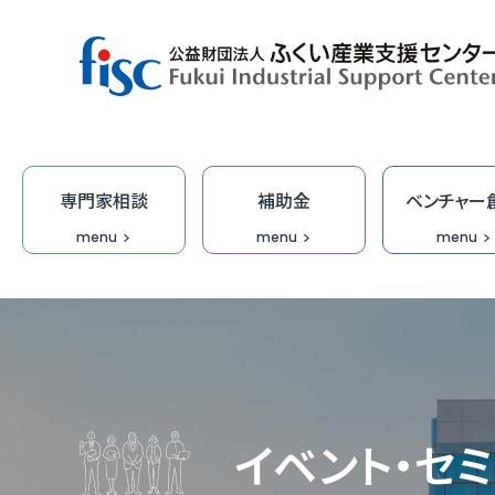
専門家相談
補助金
ベンチャー
menu
menu
menu
デザイン・商品開発
ベンチャー創出
取引拡大
補助金
専門家相談
技術開発
研修
オープ
総合相
集客力
ふくい
「階層別
商談会
デザイ
IT研修
FOIP・
専門家
ふくい
福井ベ
オーダ
デザイ
受託研
無料I
イベント・セ
IT・DX
DX専
【参考
IT起
学びな
ふくいク
ふくい
伴走型