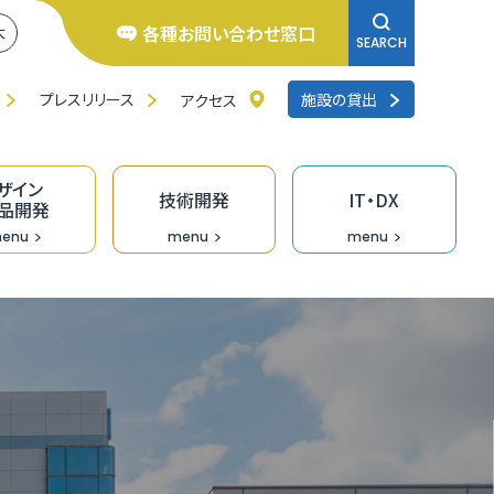
各種お問い合わせ窓口
大
SEARCH
プレスリリース
施設の貸出
アクセス
ザイン
技術開発
IT・DX
品開発
enu
menu
menu
井県よろず支援拠点
くいの逸品創造ファンド事業
ンチャー相談窓口
研修
品バイヤーのための「福食市」
リエイターバンク
術開発の支援事業
くいDXオープンラボ
料IT相談窓口
去の採択者一覧
くい創業活性化事業（成長支援）助成金
のづくり企業の生産性向上支援
ザイン情報提供
術情報誌「テクノふくい」
X専門家派遣事業
ンデマンド型リスキリング促進支援（Udemy
業診断・コンサルティング
福井県］ＵＩターン創業補助金
長産業分野の開発・売込支援事業
走型ＤＸ戦略策定支援事業［戦略策定］
siness）