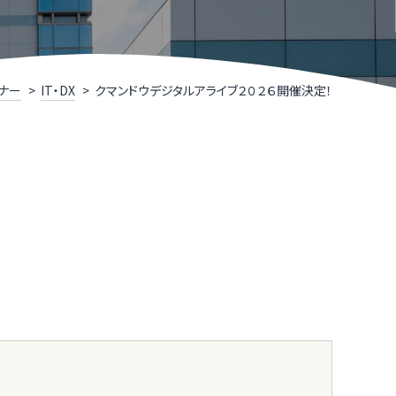
R TIMESによるニュースリリース支援
井県IT関連企業リスト
くいソフトウェアコンペティション
ナー
IT・DX
クマンドウデジタルアライブ２０２６開催決定！
くいデジタル推進アライアンス（FDAA）
福井県］ふくいDX加速化補助金
くいDXスクール（令和７年度で終了しました）