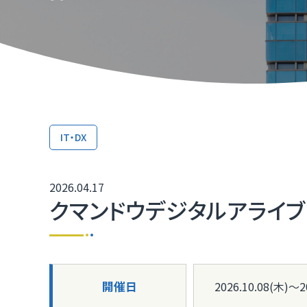
TOP
TOP
TOP
TOP
TOP
TOP
TOP
取引か
ふくいD
技術研
ふくいD
「ふく
TOP
マルチ
IT・DX
［福井
2026.04.17
福井県I
クマンドウデジタルアライブ
開催日
2026.10.08(木)〜2