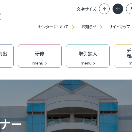
文字サイズ
小
中
センターについて
お知らせ
サイトマップ
デ
創出
研修
取引拡大
商
menu
menu
m
ンイノベーション推進部賛助会員、
談窓口
アップに向けた課題解決応援事業助成金
ベンチャー創出プロジェクト
」・「職種別／業種別」研修（中産大）
、展示会出展等の支援
ンプロデュース事業
福
ふ
ベ
IT
食
ク
技
ふ
JAGI通信【メルマガ】
の派遣
創業活性化事業（成長支援）助成金
ンチャーピッチ
ーメイド研修
ン研修
究
T相談窓口
無
過
ふ
も
デ
技
D
ミナー
オ
門家派遣事業
】市町の融資・支援制度
業家向け事務所等の貸出
おし支援
リエイティブホーム Cream（クリーム）
オープンイノベーション推進機構
DXプロジェクト支援事業［実行支援］
企
［
成
伴
Bu