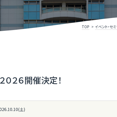
けこみ寺
Xスクール
究開発リンク集
X事例集
P
福
いDX推進宣言企業」登録企業・団体のご紹介
ふ
TOP
イベント・セミ
メディアサポートセンター
ふ
県］ふくいデジタル導入チャレンジ補助金
［
oT推進ラボ
ふ
２０２６開催決定！
026.10.10(土)