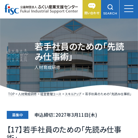
問い合わせ
SEARCH
若手社員のための「先読
み仕事術」
人材育成研修
TOP
人材育成研修
経営管理コース
スキルアップ
若手社員のための「先読み仕事術」
申込締切：2027年3月11日(木)
募集中
【17】若手社員のための「先読み仕事
術」