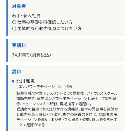
対象者
若手・新入社員
〇 仕事の基礎を再確認したい方
〇 主体的な行動力を身につけたい方
受講料
34,100円（消費税込）
講師
北川 和恵
[ エンパワーモチベーション 代表 ]
製薬会社で営業アシスタントとして勤務後、アナウンススクール
講師を経て、現在 エンパワーモチベーション代表として実務研
修、ヒューマンスキル研修、現場指導で活躍中。
受講者の目線で熱く語りかける講義は、個々の問題点を気付か
せ能力を最大限に引き出す、抜群の説得力を持つ。参加者のモ
チベーションを高め、ポジティブな思考と姿勢、能力を引き出す
ことで定評がある