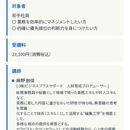
対象者
若手社員
〇 業務を効率的にマネジメントしたい方
〇 的確に優先順位の判断力を身につけたい方
受講料
23,100円（消費税込）
講師
麻野 由佳
[ (株)ビジネスプラスサポート 人財育成プロデューサー ]
総務事務員や秘書として現場で培った事務スキルや対人スキル
など、
実務に即した内容に重きをおいた研修が持ち味。無意識の思考
を意識
化することで技術（スキル）として活用する“編集工学”を根底と
した、
多様な視点の提供を得意とする。
セラピスト・カウンセラーとしての活動経験から、心と体の両面