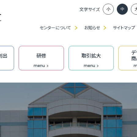
文字サイズ
小
中
センターについて
お知らせ
サイトマップ
デ
創出
研修
取引拡大
商
menu
menu
m
ンイノベーション推進部賛助会員、
談窓口
アップに向けた課題解決応援事業助成金
ベンチャー創出プロジェクト
」・「職種別／業種別」研修（中産大）
、展示会出展等の支援
ンプロデュース事業
福
ふ
ベ
IT
食
ク
技
ふ
JAGI通信【メルマガ】
の派遣
創業活性化事業（成長支援）助成金
ンチャーピッチ
ーメイド研修
ン研修
究
T相談窓口
無
過
ふ
も
デ
技
D
オ
門家派遣事業
】市町の融資・支援制度
業家向け事務所等の貸出
おし支援
リエイティブホーム Cream（クリーム）
オープンイノベーション推進機構
DXプロジェクト支援事業［実行支援］
企
［
成
伴
Bu