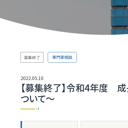
TOP
TOP
TOP
TOP
TOP
TOP
TOP
取引か
ふくいD
技術研
ふくいD
「ふく
TOP
マルチ
専門家相談
募集終了
［福井
2022.05.10
福井県I
【募集終了】令和4年度 
ついて～