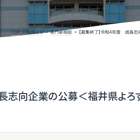
けこみ寺
Xスクール
究開発リンク集
X事例集
P
福
いDX推進宣言企業」登録企業・団体のご紹介
ふ
TOP
お知らせ
専門家相談
【募集終了】令和4年度 成長
メディアサポートセンター
ふ
県］ふくいデジタル導入チャレンジ補助金
［
oT推進ラボ
ふ
成長志向企業の公募＜福井県よろ