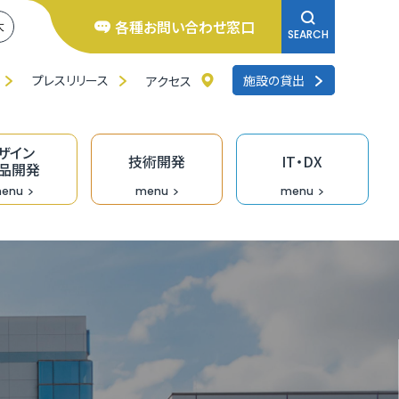
各種お問い合わせ窓口
大
SEARCH
プレスリリース
施設の貸出
アクセス
ザイン
技術開発
IT・DX
品開発
enu
menu
menu
井県よろず支援拠点
くいの逸品創造ファンド事業
ンチャー相談窓口
研修
品バイヤーのための「福食市」
リエイターバンク
術開発の支援事業
くいDXオープンラボ
料IT相談窓口
去の採択者一覧
くい創業活性化事業（成長支援）助成金
のづくり企業の生産性向上支援
ザイン情報提供
術情報誌「テクノふくい」
X専門家派遣事業
ンデマンド型リスキリング促進支援（Udemy
業診断・コンサルティング
福井県］ＵＩターン創業補助金
長産業分野の開発・売込支援事業
走型ＤＸ戦略策定支援事業［戦略策定］
siness）