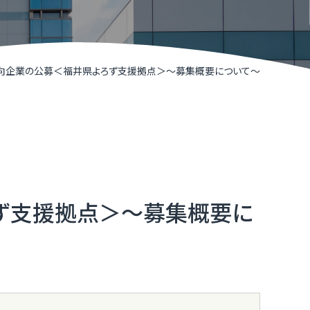
R TIMESによるニュースリリース支援
井県IT関連企業リスト
くいソフトウェアコンペティション
志向企業の公募＜福井県よろず支援拠点＞～募集概要について～
くいデジタル推進アライアンス（FDAA）
福井県］ふくいDX加速化補助金
くいDXスクール（令和７年度で終了しました）
ず支援拠点＞～募集概要に