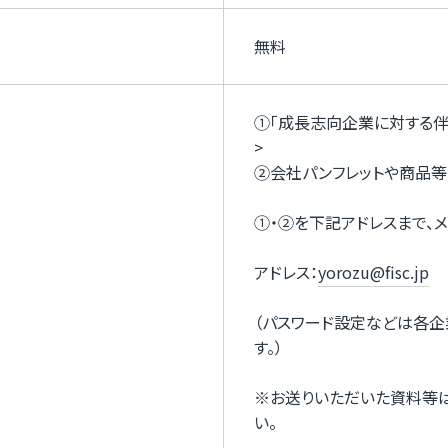
無料
①
「成長志向企業に対する伴
>
②会社パンフレットや商品等
①・②を下記アドレスまで、
アドレス：
yorozu@fisc.jp
タ
（パスワード設定などは各企
す。）
※お送りいただいた資料等は
い。