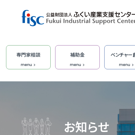
専門家相談
補助金
ベンチャー
menu
menu
menu
デザイン・商品開発
ベンチャー創出
取引拡大
補助金
専門家相談
技術開発
研修
オープ
総合相
集客力
ふくい
「階層別
商談会
デザイ
IT研修
FOIP・
専門家
ふくい
福井ベ
オーダ
デザイ
受託研
無料I
お知らせ
IT・DX
DX専
【参考
IT起
学びな
ふくいク
ふくい
伴走型