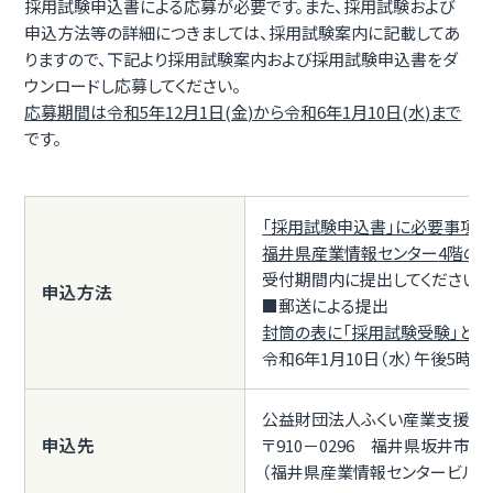
採用試験申込書による応募が必要です。また、採用試験および
申込方法等の詳細につきましては、採用試験案内に記載してあ
りますので、下記より採用試験案内および採用試験申込書をダ
ウンロードし応募してください。
応募期間は令和5年12月1日(金)から令和6年1月10日(水)まで
です。
「採用試験申込書」に必要事項を
福井県産業情報センター
4階の
受付期間内に提出してください。
申込方法
■郵送による提出
封筒の表に「採用試験受験」と朱
令和6年1月10日（水）午後5時
公益財団法人ふくい産業支援セ
申込先
〒910－0296 福井県坂井市丸
（福井県産業情報センタービル4