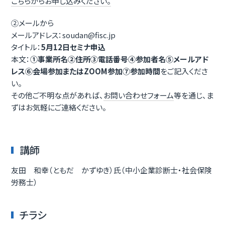
こちらからお申し込みください。
②メールから
メールアドレス：soudan@fisc.jp
タイトル：
5
月12
日セミナ申込
本文：
①事業所名②住所③電話番号④参加者名⑤メールアド
レス⑥会場参加またはZOOM参加⑦参加時間
をご記入くださ
い。
その他ご不明な点があれば、
お問い合わせフォーム
等を通じ、ま
ずはお気軽にご連絡ください。
講師
友田 和幸（ともだ かずゆき）氏（中小企業診断士・社会保険
労務士）
チラシ