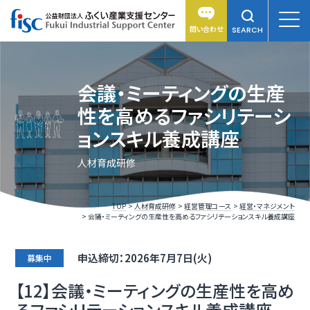
問い合わせ
SEARCH
会議・ミーティングの生産
性を高めるファシリテーシ
ョンスキル養成講座
人材育成研修
TOP
人材育成研修
経営管理コース
経営・マネジメント
会議・ミーティングの生産性を高めるファシリテーションスキル養成講座
申込締切：2026年7月7日(火)
募集中
【12】会議・ミーティングの生産性を高め
るファシリテーションスキル養成講座