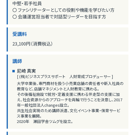
中堅・若手社員
〇 ファシリテーターとしての役割や機能を学びたい方
〇 会議運営担当者で対話型リーダーを目指す方
受講料
23,100円（消費税込）
講師
尼崎 真実
[ (株)ビジネスプラスサポート 人財育成プロデューサー ]
大学卒業後、専門商材を扱う小売業店舗の責任者や新入社員の
教育など、店舗マネジメントと人財教育に携わる。
その後福祉施設で就労・定着支援に携わる伴走型の支援に加
え、社会資源からのアプローチを両輪で行うことを決意し、2017
年一般社団法人changes設立。
共生社会実現のため講師派遣、文化イベント事業・保育サービ
ス事業を展開。
2020年 瀬田学舎ツムグを設立。