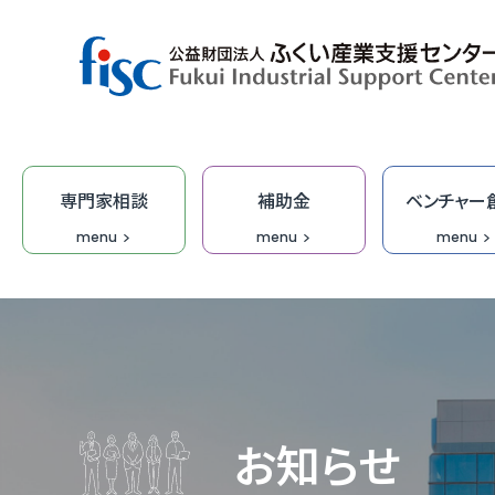
専門家相談
補助金
ベンチャー
menu
menu
menu
デザイン・商品開発
ベンチャー創出
取引拡大
補助金
専門家相談
技術開発
研修
オープ
総合相
集客力
ふくい
「階層別
商談会
デザイ
IT研修
FOIP・
専門家
ふくい
福井ベ
オーダ
デザイ
受託研
無料I
お知らせ
IT・DX
DX専
【参考
IT起
学びな
ふくいク
ふくい
伴走型