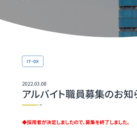
TOP
TOP
TOP
TOP
TOP
TOP
TOP
取引か
ふくいD
技術研
ふくいD
「ふく
TOP
マルチ
IT・DX
［福井
2022.03.08
福井県I
アルバイト職員募集のお知
◆採用者が決定しましたので、募集を終了しました。