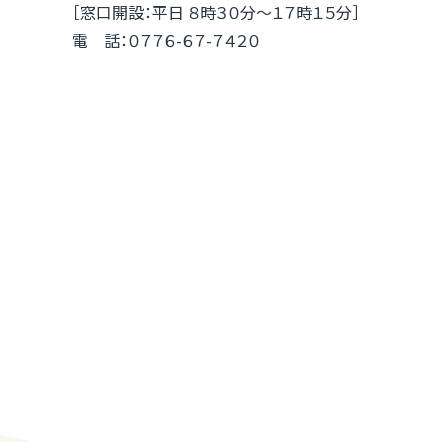
［窓口開設：平日 ８時３０分～１７時１５分］
電 話：０７７６-６７-７４２０