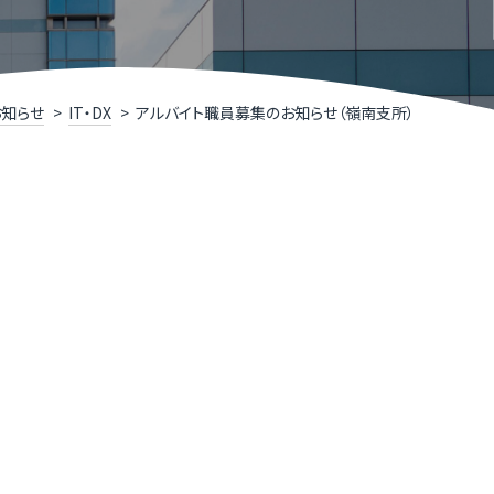
R TIMESによるニュースリリース支援
井県IT関連企業リスト
くいソフトウェアコンペティション
お知らせ
IT・DX
アルバイト職員募集のお知らせ（嶺南支所）
くいデジタル推進アライアンス（FDAA）
福井県］ふくいDX加速化補助金
くいDXスクール（令和７年度で終了しました）