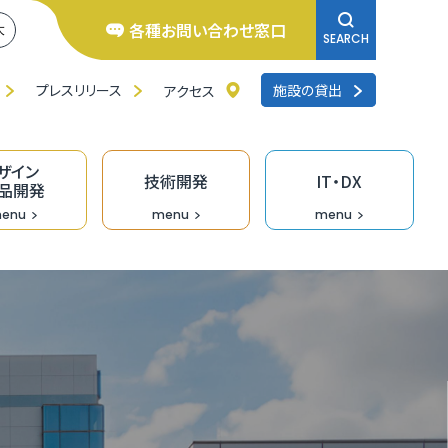
各種お問い合わせ窓口
大
SEARCH
プレスリリース
施設の貸出
アクセス
ザイン
技術開発
IT・DX
品開発
enu
menu
menu
井県よろず支援拠点
くいの逸品創造ファンド事業
ンチャー相談窓口
研修
品バイヤーのための「福食市」
リエイターバンク
術開発の支援事業
くいDXオープンラボ
料IT相談窓口
去の採択者一覧
くい創業活性化事業（成長支援）助成金
のづくり企業の生産性向上支援
ザイン情報提供
術情報誌「テクノふくい」
X専門家派遣事業
ンデマンド型リスキリング促進支援（Udemy
業診断・コンサルティング
福井県］ＵＩターン創業補助金
長産業分野の開発・売込支援事業
走型ＤＸ戦略策定支援事業［戦略策定］
siness）