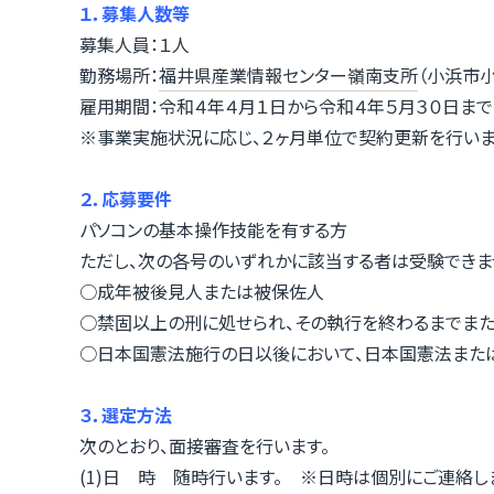
１．募集人数等
募集人員：１人
勤務場所：
福井県産業情報センター嶺南支所
（小浜市小
雇用期間：令和４年４月１日から令和４年５月３０日まで
※事業実施状況に応じ、２ヶ月単位で契約更新を行いま
２．応募要件
パソコンの基本操作技能を有する方
ただし、次の各号のいずれかに該当する者は受験できま
○成年被後見人または被保佐人
○禁固以上の刑に処せられ、その執行を終わるまでま
○日本国憲法施行の日以後において、日本国憲法また
３．選定方法
次のとおり、面接審査を行います。
(1)日 時 随時行います。 ※日時は個別にご連絡し