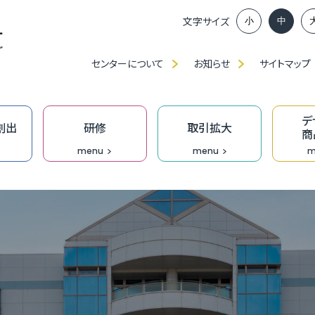
文字サイズ
小
中
センターについて
お知らせ
サイトマップ
デ
創出
研修
取引拡大
商
menu
menu
m
ンイノベーション推進部賛助会員、
談窓口
アップに向けた課題解決応援事業助成金
ベンチャー創出プロジェクト
」・「職種別／業種別」研修（中産大）
、展示会出展等の支援
ンプロデュース事業
福
ふ
ベ
IT
食
ク
技
ふ
JAGI通信【メルマガ】
の派遣
創業活性化事業（成長支援）助成金
ンチャーピッチ
ーメイド研修
ン研修
究
T相談窓口
無
過
ふ
も
デ
技
D
オ
門家派遣事業
】市町の融資・支援制度
業家向け事務所等の貸出
おし支援
リエイティブホーム Cream（クリーム）
オープンイノベーション推進機構
DXプロジェクト支援事業［実行支援］
企
［
成
伴
Bu