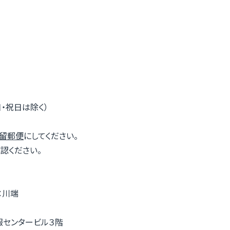
・祝日は除く）
書留郵便
にしてください。
認ください。
：川端
報センタービル３階