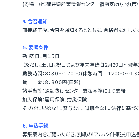
(2)場 所：福井県産業情報センター嶺南支所（小浜市
4．合否通知
面接終了後、合否を通知するとともに、合格者に対して
５．委嘱条件
勤 務 日：月１５日
（ただし、土、日、祝日および年末年始（12月29日～翌年
勤務時間：８：３０～１７：００(休憩時間 １２：００～１３：
賃 金：８，８００円(日額)
諸手当等：通勤費はセンター支払基準により支給
加入保険：雇用保険、労災保険
そ の 他：昇給なし、賞与なし、退職金なし、法律に基づ
６．申込手続
募集案内をご覧いただき、別紙の「アルバイト職員申込