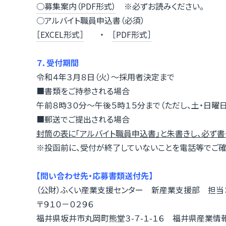
○募集案内（PDF形式）
※必ずお読みください。
○アルバイト職員申込書（必須）
［EXCEL形式］
・
［PDF形式］
７．受付期間
令和４年３月８日（火）～採用者決定まで
■書類をご持参される場合
午前８時３０分～午後５時１５分まで（ただし、土・日曜日
■郵送でご提出される場合
封筒の表に「アルバイト職員申込書」と朱書きし、必ず
※投函前に、受付が終了していないことを電話等でご確
【問い合わせ先・応募書類送付先】
（公財）ふくい産業支援センター 新産業支援部 担当
〒９１０－０２９６
福井県坂井市丸岡町熊堂３-７-１-１６ 福井県産業情