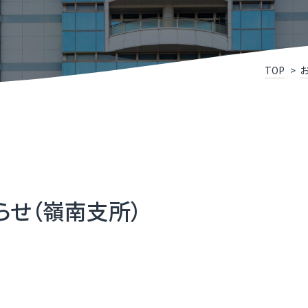
けこみ寺
Xスクール
究開発リンク集
X事例集
P
福
いDX推進宣言企業」登録企業・団体のご紹介
ふ
TOP
メディアサポートセンター
ふ
県］ふくいデジタル導入チャレンジ補助金
［
oT推進ラボ
ふ
らせ（嶺南支所）