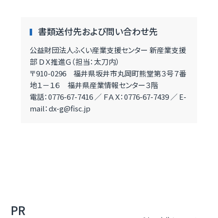
書類送付先および問い合わせ先
公益財団法人ふくい産業支援センター 新産業支援
部 ＤＸ推進Ｇ（担当：太刀内）
〒910-0296 福井県坂井市丸岡町熊堂第３号７番
地１－１６ 福井県産業情報センター３階
電話：0776-67-7416 ／ ＦＡＸ：0776-67-7439 ／ E-
mail：dx-g@fisc.jp
PR