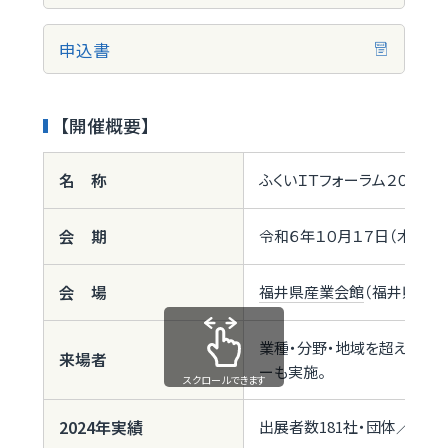
申込書
【開催概要】
名 称
ふくいＩＴフォーラム２０２４
会 期
令和６年１０月１７日（木）～１
会 場
福井県産業会館
（福井県福井
業種・分野・地域を超え、様々
来場者
ーも実施。
スクロールできます
2024年実績
出展者数181社・団体／登録入