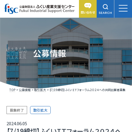
問い合わせ
SEARCH
公募情報
TOP
公募情報
取引拡大
【7/19締切】ふくいＩＴフォーラム２０２４への共同出展者募集
募集終了
取引拡大
2024.06.05
【7/19締切】ふくいＩＴフォーラム２０２４へ