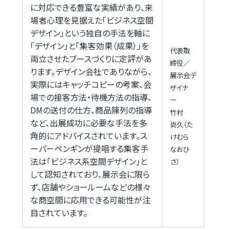
に対応できる豊富な実績があり、来
場者心理を見据えた「ビジネス空間
デザイン」という独自の手法を軸に
「デザイン」と「集客効果（成果）」を
代表取
両立させたブースづくりに定評があ
締役／
ります。デザイン会社でありながら、
展示会デ
実際にはキャッチコピーの考案、会
ザイナ
場での接客方法・待機方法の指導、
ー
DMの送付の仕方、商品陳列の指導
竹村
など、出展成功に必要な手法を多
尚久（た
角的にアドバイスされています。ス
けむら
ーパーペンギンが提唱する集客手
なおひ
法は「ビジネス系空間デザイン」と
さ）
して認知されており、展示会に限ら
ず、店舗やショールームなどの様々
な商空間に応用できる可能性が注
目されています。