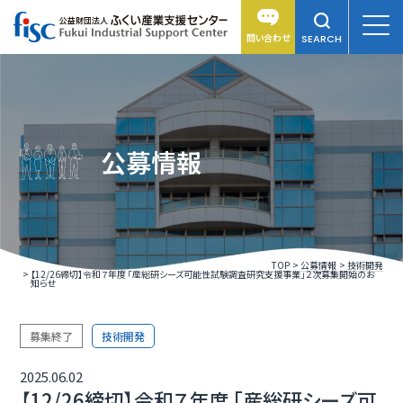
問い合わせ
SEARCH
公募情報
TOP
公募情報
技術開発
【12/26締切】令和７年度 「産総研シーズ可能性試験調査研究支援事業」２次募集開始のお
知らせ
募集終了
技術開発
2025.06.02
【12/26締切】令和７年度 「産総研シーズ可