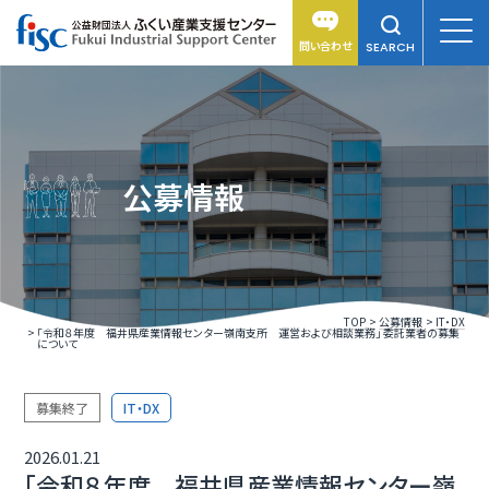
問い合わせ
SEARCH
公募情報
TOP
公募情報
IT・DX
「令和８年度 福井県産業情報センター嶺南支所 運営および相談業務」 委託業者の募集
について
募集終了
IT・DX
2026.01.21
「令和８年度 福井県産業情報センター嶺