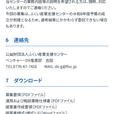
当センターの業務内容等の説明を希望される方は、随時、対応
いたしますのでご連絡ください。
今回の募集は、ふくい産業支援センターの令和8年度予算の成
立が前提となるため、選考結果にかかわらず委託できない場合
もあります。
6 連絡先
公益財団法人ふくい産業支援センター
ベンチャー・DX推進部 吉田
TEL:0776-67-741
6 MAIL: dx-g@fisc.jp
7 ダウンロード
募集要項［
PDFファイル
］
運用および相談業務仕様書［
PDFファイル
］
提案書作成要領［
PDFファイル
］
提案書様式(様式1-5)［
Wordファイル
］