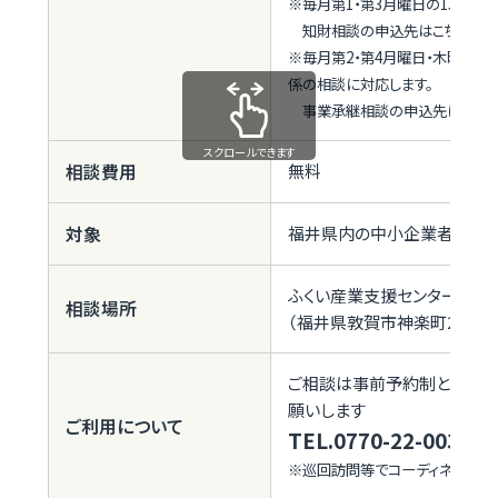
※毎月第1・第3月曜日の13時～
知財相談の申込先はこちら：TEL.
※毎月第2・第4月曜日・木曜日の
係の相談に対
応します。
事業承継相談の申込先はこちら：TE
スクロールできます
相談費用
無料
対象
福井県内の中小企業者・個人
ふくい産業支援センター嶺南
相談場所
（福井県敦賀市神楽町2丁目2
ご相談は事前予約制とさせて
願いします
ご利用について
TEL.0770-22-0031
※巡回訪問等でコーディネーター