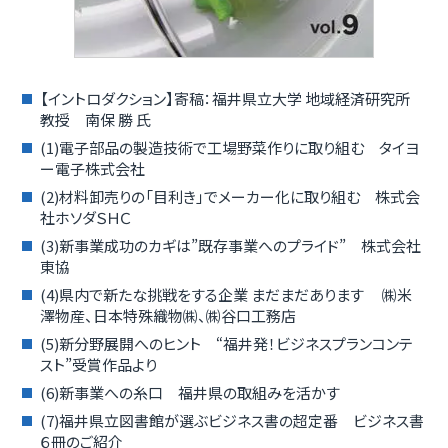
【イントロダクション】寄稿：福井県立大学 地域経済研究所
教授 南保 勝 氏
(1)電子部品の製造技術で工場野菜作りに取り組む タイヨ
ー電子株式会社
(2)材料卸売りの「目利き」でメーカー化に取り組む 株式会
社ホソダＳＨＣ
(3)新事業成功のカギは”既存事業へのプライド” 株式会社
東協
(4)県内で新たな挑戦をする企業 まだまだあります ㈱米
澤物産、日本特殊織物㈱、㈱谷口工務店
(5)新分野展開へのヒント “福井発！ビジネスプランコンテ
スト”受賞作品より
(6)新事業への糸口 福井県の取組みを活かす
(7)福井県立図書館が選ぶビジネス書の超定番 ビジネス書
６冊のご紹介