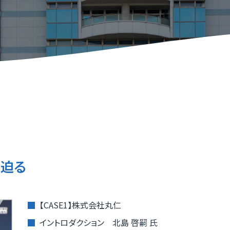
けこみ寺
Xスクール
究開発リンク集
X事例集
P
福
いDX推進宣言企業」登録企業・団体のご紹介
ふ
メディアサポートセンター
ふ
県］ふくいデジタル導入チャレンジ補助金
［
oT推進ラボ
ふ
に迫る
【CASE1】株式会社丸仁
イントロダクション 北島 啓嗣 氏