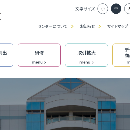
文字サイズ
小
中
センターについて
お知らせ
サイトマップ
デ
創出
研修
取引拡大
商
menu
menu
m
ンイノベーション推進部賛助会員、
談窓口
アップに向けた課題解決応援事業助成金
ベンチャー創出プロジェクト
」・「職種別／業種別」研修（中産大）
、展示会出展等の支援
ンプロデュース事業
福
ふ
ベ
IT
食
ク
技
ふ
JAGI通信【メルマガ】
の派遣
創業活性化事業（成長支援）助成金
ンチャーピッチ
ーメイド研修
ン研修
究
T相談窓口
無
過
ふ
も
デ
技
D
オ
門家派遣事業
】市町の融資・支援制度
業家向け事務所等の貸出
おし支援
リエイティブホーム Cream（クリーム）
オープンイノベーション推進機構
DXプロジェクト支援事業［実行支援］
企
［
成
伴
Bu