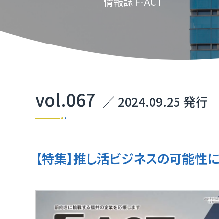
情報誌 F-ACT
TOP
TOP
TOP
TOP
TOP
TOP
TOP
取引か
ふくいD
技術研
ふくいD
「ふく
TOP
マルチ
vol.067
／ 2024.09.25 発行
［福井
福井県I
【特集】推し活ビジネスの可能性