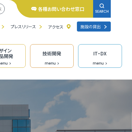
各種お問い合わせ窓口
大
SEARCH
プレスリリース
施設の貸出
アクセス
ザイン
技術開発
IT・DX
品開発
enu
menu
menu
井県よろず支援拠点
くいの逸品創造ファンド事業
ンチャー相談窓口
研修
品バイヤーのための「福食市」
リエイターバンク
術開発の支援事業
くいDXオープンラボ
料IT相談窓口
去の採択者一覧
くい創業活性化事業（成長支援）助成金
のづくり企業の生産性向上支援
ザイン情報提供
術情報誌「テクノふくい」
X専門家派遣事業
ンデマンド型リスキリング促進支援（Udemy
業診断・コンサルティング
福井県］ＵＩターン創業補助金
長産業分野の開発・売込支援事業
走型ＤＸ戦略策定支援事業［戦略策定］
siness）