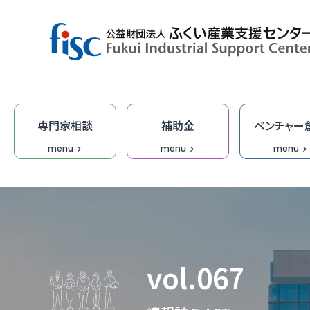
専門家相談
補助金
ベンチャー
menu
menu
menu
デザイン・商品開発
ベンチャー創出
取引拡大
補助金
専門家相談
技術開発
研修
オープ
総合相
集客力
ふくい
「階層別
商談会
デザイ
IT研修
FOIP・
専門家
ふくい
福井ベ
オーダ
デザイ
受託研
無料I
vol.067
IT・DX
DX専
【参考
IT起
学びな
ふくいク
ふくい
伴走型