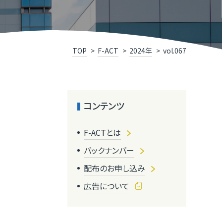
R TIMESによるニュースリリース支援
井県IT関連企業リスト
くいソフトウェアコンペティション
TOP
F-ACT
2024年
vol.067
くいデジタル推進アライアンス（FDAA）
コンテンツ
福井県］ふくいDX加速化補助金
F-ACTとは
くいDXスクール（令和７年度で終了しました）
バックナンバー
配布のお申し込み
広告について