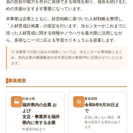
員の意欲や能力を存分に発揮できる環境を創り、成長を続けるた
めの支援がますます重要になっています。
本事業は企業とともに、経営戦略に基づいた人材戦略を整理し、
「人材育成計画書」の策定を行います。当センターがこれまでに
培った人材育成に関する情報やノウハウを最大限に活用しなが
ら、多様なニーズに応える学習カリキュラムを提案します。
※ 当事業での取り組みや成果については、当センターが事例集にまと
め、県内企業の機運醸成や次年度以降の事業PRに活用させていただき
ます。
募集概要
対象企業
募集期間
🏭
📅
福井県内の企業 お
令和8年9月30日ま
よび
で
支店・事業所を福井
定員に達しない場合、募
集を延長する場合があり
県内に有する企業
ます
年度内10社まで