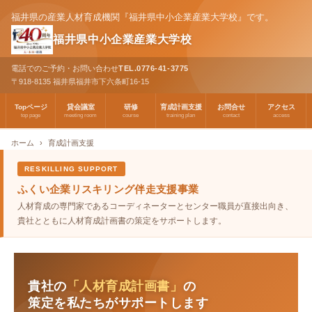
福井県の産業人材育成機関『福井県中小企業産業大学校』です。
福井県中小企業産業大学校
電話でのご予約・お問い合わせ
TEL.0776-41-3775
〒918-8135 福井県福井市下六条町16-15
Topページ
貸会議室
研修
育成計画支援
お問合せ
アクセス
top page
meeting room
course
training plan
contact
access
ホーム
育成計画支援
RESKILLING SUPPORT
ふくい企業リスキリング伴走支援事業
人材育成の専門家であるコーディネーターとセンター職員が直接出向き、
貴社とともに人材育成計画書の策定をサポートします。
貴社の
「人材育成計画書」
の
策定を私たちがサポートします