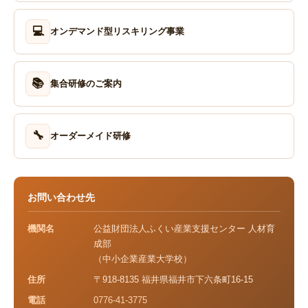
💻
オンデマンド型リスキリング事業
📚
集合研修のご案内
🔧
オーダーメイド研修
お問い合わせ先
機関名
公益財団法人ふくい産業支援センター 人材育
成部
（中小企業産業大学校）
住所
〒918-8135 福井県福井市下六条町16-15
電話
0776-41-3775