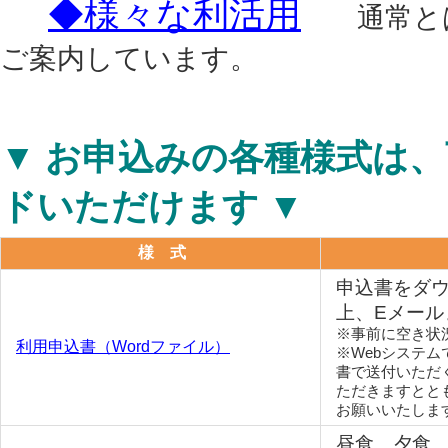
◆様々な利活用
通常とは
ご案内しています。
▼ お申込みの各種様式は
ドいただけます ▼
様 式
申込書をダ
上、Eメール
※事前に空き状
利用申込書（Wordファイル）
※Webシステ
書で送付いただ
ただきますとと
お願いいたしま
昼食、夕食