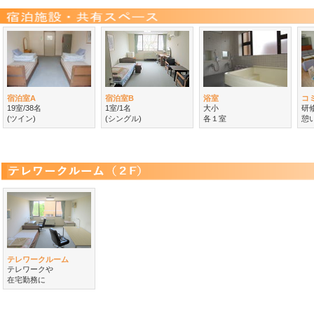
宿泊室A
宿泊室B
浴室
コ
19室/38名
1室/1名
大小
研
(ツイン)
(シングル)
各１室
憩
テレワークルーム
テレワークや
在宅勤務に