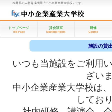
福井県の人材育成機関『中小企業産業大学校』です。
トップページ
貸会議室
研修
Top Page
Meeting Room
Course
施設の貸
いつも当施設をご利用
ざい
中小企業産業大学校は、
してお
社内研修、講演会、