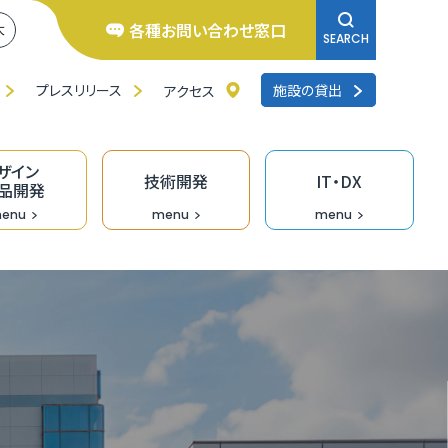
各種お問い合わせ窓口
大
SEARCH
プレスリリース
施設の貸出
アクセス
ザイン
技術開発
IT・DX
品開発
enu
menu
menu
井県よろず支援拠点
くいの逸品創造ファンド事業
ンチャー相談窓口
研修
品バイヤーのための「福食市」
リエイターバンク
術開発の支援事業
くいDXオープンラボ
料IT相談窓口
去の採択者一覧
くい創業活性化事業（成長支援）助成金
のづくり企業の生産性向上支援
ザイン情報提供
術情報誌「テクノふくい」
X専門家派遣事業
ンデマンド型リスキリング促進支援（Udemy
業診断・コンサルティング
福井県］ＵＩターン創業補助金
長産業分野の開発・売込支援事業
走型ＤＸ戦略策定支援事業［戦略策定］
siness）