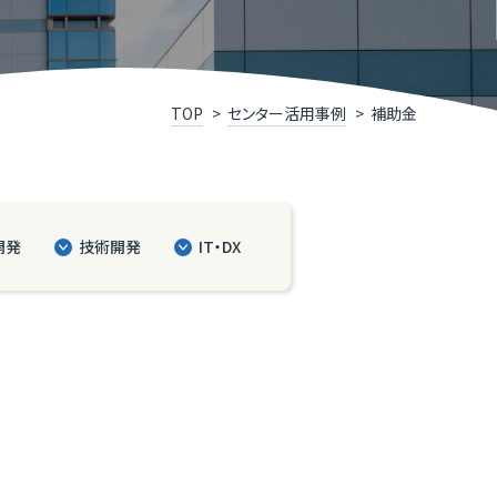
R TIMESによるニュースリリース支援
井県IT関連企業リスト
くいソフトウェアコンペティション
TOP
センター活用事例
補助金
くいデジタル推進アライアンス（FDAA）
開発
技術開発
IT・DX
福井県］ふくいDX加速化補助金
くいDXスクール（令和７年度で終了しました）