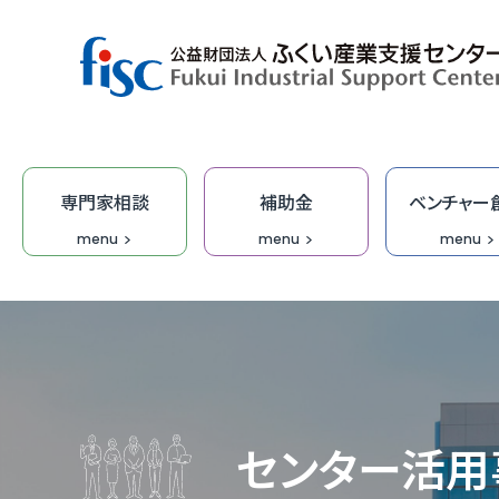
専門家相談
補助金
ベンチャー
menu
menu
menu
デザイン・商品開発
ベンチャー創出
取引拡大
補助金
専門家相談
技術開発
研修
オープ
総合相
集客力
ふくい
「階層別
商談会
デザイ
IT研修
FOIP・
専門家
ふくい
福井ベ
オーダ
デザイ
受託研
無料I
センター活用
IT・DX
DX専
【参考
IT起
学びな
ふくいク
ふくい
伴走型