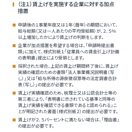
（注１）賃上げを実施する企業に対する加点
措置
申請後の１事業年度又は１年（暦年）の期間において、
給与総額（又は一人あたりの平均受給額）が、２．５％
以上増加したかにより賃上げの判断をします。
企業が加点措置を希望する場合は、「申請時提出書
類」に加えて、様式別紙１「従業員への賃金引上げ計画
の表明書」提出により受領とします。
採択された場合、上記の賃上げ期間終了後に、賃上げ
実績の確認のための書類「法人事業概況説明書（写
し）」又は「給与所得の源泉徴収票等の法定調書合計
表（写し）」の提出が必要です。
賃上げ実績確認のため、税理士又は公認会計士等の
第三者により、「表明書に示されている基準と同等の
賃上げ実績を確認できる書類であると認められる」こ
とが明記された書面（様式別紙２）の提出が必要です。
賃上げが２．５パーセントに満たない場合は、「理由書」
の提出が必要です。