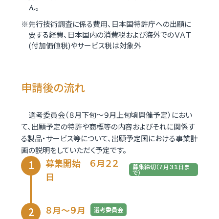
ん。
先行技術調査に係る費用、日本国特許庁への出願に
要する経費、日本国内の消費税および海外でのＶＡＴ
(付加価値税)やサービス税は対象外
申請後の流れ
選考委員会（８月下旬～９月上旬頃開催予定）におい
て、出願予定の特許や商標等の内容およびそれに関係す
る製品・サービス等について、出願予定国における事業計
画の説明をしていただく予定です。
募集開始 ６月２２
募集締切（７月３１日ま
で）
日
８月～９月
選考委員会