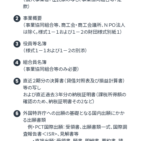
款）
事業概要
（事業協同組合等、商工会・商工会議所、ＮＰＯ法人
は除く。様式１－１および１－２の財団様式別紙１）
役員等名簿
（様式１－１および１－２の別添）
組合員名簿
（事業協同組合等のみ必要）
直近２期分の決算書（貸借対照表及び損益計算書）
等の写し
および直近過去３年分の納税証明書（課税所得額の
確認のため、納税証明書その2など）
外国特許庁への出願の基礎となる国内出願にかか
る出願書類
例・PCT国際出願：受領書、出願書類一式、国際調
査報告書＜ISR>、見解書等
・直接出願：受領書、願書、明細書、要約書、請