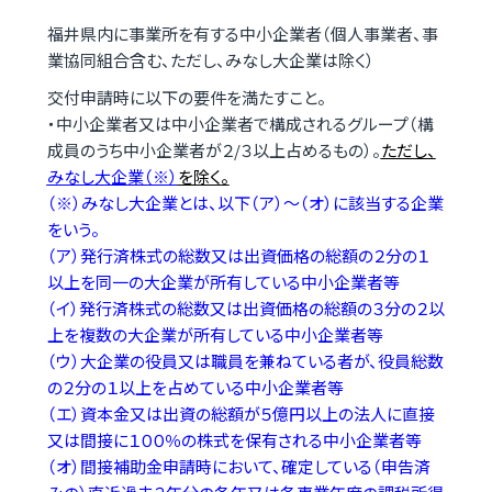
福井県内に事業所を有する中小企業者（個人事業者、事
業協同組合含む、ただし、みなし大企業は除く）
交付申請時に以下の要件を満たすこと。
・中小企業者又は中小企業者で構成されるグループ（構
成員のうち中小企業者が２/３以上占めるもの）。
ただし、
みなし大企業（※）
を除く。
（※）みなし大企業とは、以下（ア）～（オ）に該当する企業
をいう。
（ア）発行済株式の総数又は出資価格の総額の２分の１
以上を同一の大企業が所有している中小企業者等
（イ）発行済株式の総数又は出資価格の総額の３分の２以
上を複数の大企業が所有している中小企業者等
（ウ）大企業の役員又は職員を兼ねている者が、役員総数
の２分の１以上を占めている中小企業者等
（エ）資本金又は出資の総額が５億円以上の法人に直接
又は間接に１００％の株式を保有される中小企業者等
（オ）間接補助金申請時において、確定している（申告済