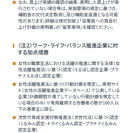
なお、賃上げ実績の確認の結果、表明した賃上げが実
行されていない場合等は、実施要領の規定に基づき、
補助金の交付決定取消し及び補助金返還となる可能
性があります。詳細は様式別紙１「従業員への賃金引
上げ計画の表明書」の「留意事項」を確認ください。
（注２）ワーク・ライフ・バランス推進企業に対
する加点措置
女性の職業生活における活躍の推進に関する法律（女
性活躍推進法）に基づく認定（えるぼし認定企業・プラ
チナえるぼし認定企業）
女性活躍推進法に基づく行動計画を策定し、専用サイ
ト（女性の活躍推進企業データベース）で公表している
企業（計画期間が満了していない行動計画を策定して
いる場合のみ）※常用雇用する労働者の数が100人以
下の事業主に限る。
次世代育成支援対策推進法（次世代法）に基づく認定
（くるみん認定・トライくるみん認定・プラチナくるみん
認定企業）