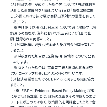
（３）外国で権利が成立した場合等において「当該権利を
活用した事業展開を計画している」又は「商標出願に関
し、外国における抜け駆け商標出願対策の意思を有して
いる」こと。
※抜け駆け商標とは、日本国において既に出願又は登
録済みの商標が、海外において第三者により無断で出
願・登録された商標のこと。
（４）外国出願に必要な資金能力及び資金計画を有して
いること。
※採択された場合は、企業名・所在地等について公表
いたします。
※採択された場合は、事業完了後５年間の状況調査
（フォローアップ調査、ヒアリング等）を行います。
（５）経済産業省におけるＥＢＰＭ※に関する取組に協力
すること。
（※）ＥＢＰＭ（Evidence-Based Policy Making：証拠
に基づく政策立案）とは、政策の企画をその場限りのエピ
ソードに頼るのではなく、政策目的を明確化したうえで合