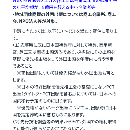
みの）直近過去３年分の各年又は各事業年度の課税所得
の年平均額が１５億円を超える中小企業者等
・地域団体商標の外国出願については商工会議所、商工
会、NPO法人等が対象。
申請に当たっては、以下（１）～（５）を満たす案件に限りま
す。
（１）応募時に既に日本国特許庁に対して特許、実用新
案、意匠又は商標出願済みであり、採択後にその出願を
基礎に優先権主張をして外国出願を年度内に行う予定
であること
※商標出願については優先権がない外国出願も可と
します。
※日本の特許出願を優先権主張の基礎にしないPCT
出願（ダイレクトPCT出願を含む。）については、日本への
国内移行予定のものに限ります。
※優先権がないハーグ出願については、出願時に日本
国を指定締約国に含むものに限ります。
（２）先行技術調査等の結果からみて、外国での権利取得
の可能性が明らかに否定されないこと。