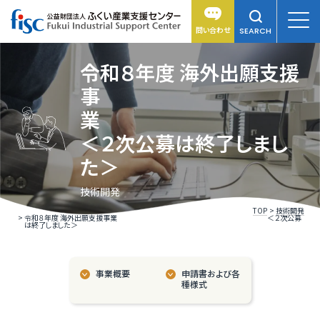
問い合わせ
SEARCH
令和８年度 海外出願支援
事
＜２次公募は終了しまし
た＞
技術開発
TOP
技術開発
令和８年度 海外出願支援事業 ＜２次公募
は終了しました＞
事業概要
申請書および各
種様式